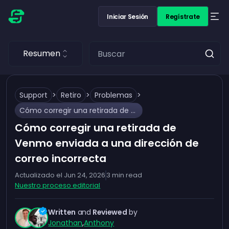
Iniciar Sesión
Regístrate
Resumen
Support
>
Retiro
>
Problemas
>
Cómo corregir una retirada de Venmo enviada a una dirección de correo incorrecta
Cómo corregir una retirada de
Venmo enviada a una dirección de
correo incorrecta
Actualizado el
Jun 24, 2026
3
min read
Nuestro proceso editorial
Written
and
Reviewed
by
Jonathan
,
Anthony