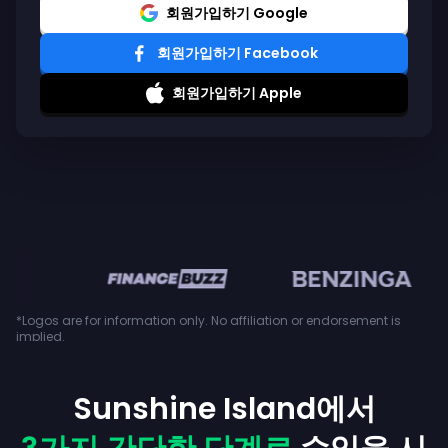
회원가입하기 Google
회원가입하기 Facebook
회원가입하기 Apple
en
*Logos are for information only. No affiliation or endorsement is
implied.
Sunshine Island에서