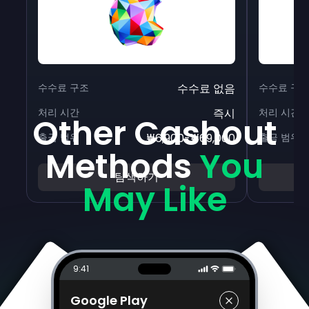
수수료 구조
수수료 없음
수수료 구
처리 시간
즉시
처리 시간
Other Cashout
출금 범위
₩6,900-₩69,000
출금 범위
Methods
You
탐색하기
May Like
9:41
Google Play