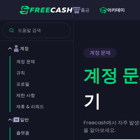
출금
아카데미
계정
계정 문제
계정 문제
계정 
규칙
프로필
기
제한 사항
제휴 & 리워드
일반
Freecash에서 자주 
을 알아보세요.
플랫폼