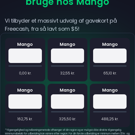
bruge hos Mango
Vi tilbyder et massivt udvalg af gavekort på
Freecash, fra så lavt som $5!
Mango
Mango
Mango
0,00 kr.
32,55 kr.
65,10 kr.
Mango
Mango
Mango
162,75 kr.
325,50 kr.
488,25 kr.
*
Tilgængelighed og indløsningsmetode afhænger af din region og er muligvis ikke direkte tilgængelig.
Minimumsbeløb for udbetaling kan variere efter region. For din første udbetaling er minimum mellem 33 kr. og