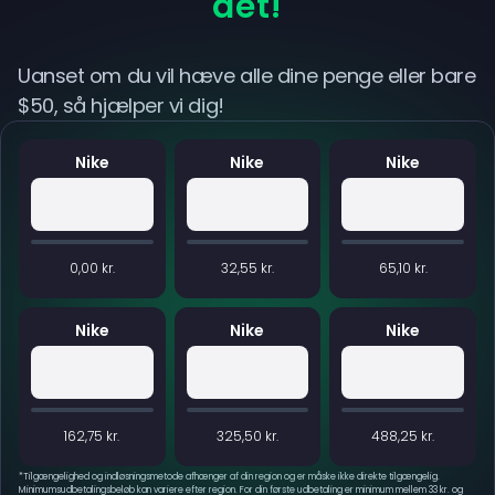
det!
Uanset om du vil hæve alle dine penge eller bare
$50, så hjælper vi dig!
Nike
Nike
Nike
0,00 kr.
32,55 kr.
65,10 kr.
Nike
Nike
Nike
162,75 kr.
325,50 kr.
488,25 kr.
*
Tilgængelighed og indløsningsmetode afhænger af din region og er måske ikke direkte tilgængelig.
Minimumsudbetalingsbeløb kan variere efter region. For din første udbetaling er minimum mellem 33 kr. og