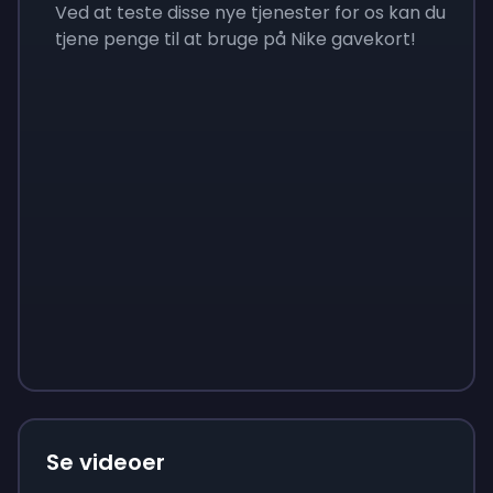
Ved at teste disse nye tjenester for os kan du
tjene penge til at bruge på Nike gavekort!
Sign up
Sign up
Sign up
65 kr.
7 kr.
23 kr.
Se videoer