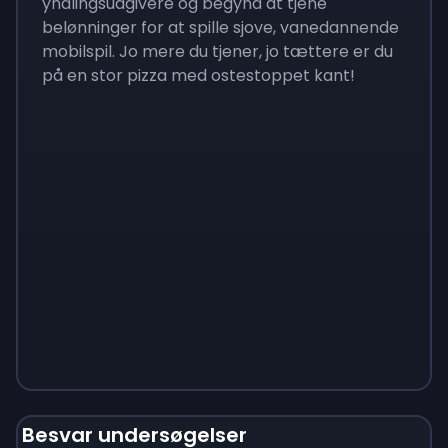
yndlingsudgivere og begynd at tjene
belønninger for at spille sjove, vanedannende
mobilspil. Jo mere du tjener, jo tættere er du
på en stor pizza med ostestoppet kant!
Monopoly
$
215
Besvar undersøgelser