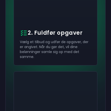
2. Fuldfør opgaver
Vælg et tilbud og udfør de opgaver, der
er angivet. Når du gør det, vil dine
belønninger samle sig op med det
samme.
Aktivér din
Aktivér din
Aktivér din
400 kr.
200 kr.
70 kr.
Gavekort
Gavekort
Gavekort
now
now
now
Du har modtaget din
Du har modtaget din
Du har modtaget din
400 kr.
200 kr.
70 kr.
gavekort. Brug det på
gavekort. Brug det
gavekort. Brug det på
din konto.
din konto.
på din konto.