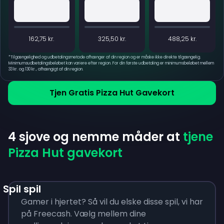
162,75 kr.
325,50 kr.
488,25 kr.
*
Tilgængelighed og udbetalingsmetode afhænger af din region og er måske ikke direkte tilgængelig.
Minimumsudbetalingsbeløbet kan variere efter region. For din første udbetaling er minimumsbeløbet mellem
33 kr. og 130 kr., afhængigt af din region.
Tjen Gratis Pizza Hut Gavekort
4 sjove og nemme måder at
tjene
Pizza Hut gavekort
Spil spil
Gamer i hjertet? Så vil du elske disse spil, vi har
på Freecash. Vælg mellem dine