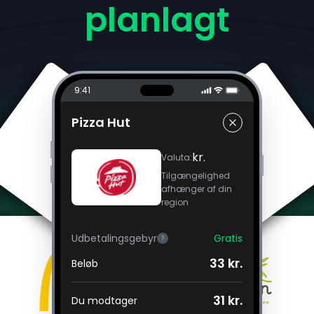
planlagt
9:41
Pizza Hut
kr.
Valuta
:
Tilgængelighed
afhænger af din
region
Udbetalingsgebyr
Gratis
?
33 kr.
Beløb
31 kr.
Du modtager