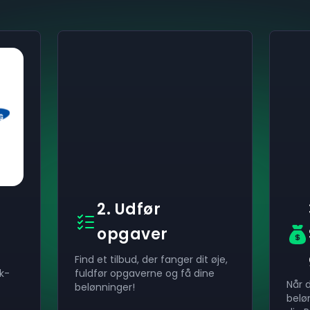
2. Udfør
opgaver
Find et tilbud, der fanger dit øje,
k-
fuldfør opgaverne og få dine
Når 
belønninger!
belø