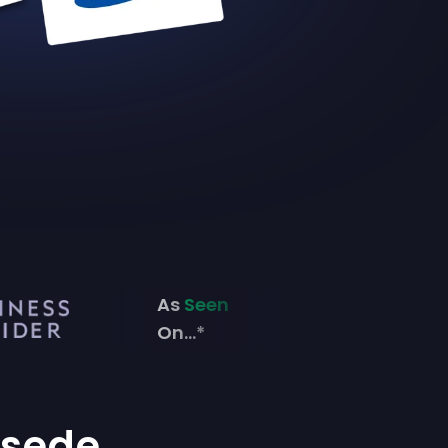
As
Seen
On...*
sede