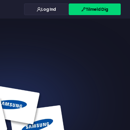
Log Ind
Tilmeld Dig