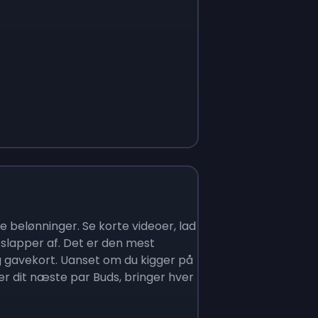
e belønninger. Se korte videoer, lad
slapper af. Det er den mest
 gavekort. Uanset om du kigger på
er dit næste par Buds, bringer hver