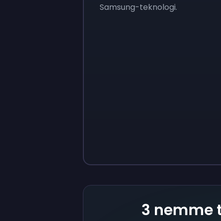
Samsung-teknologi.
Sign up
Sign up
65 kr.
7 kr.
3 nemme t