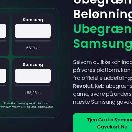
Belønnin
Samsung
Ubegræn
Samsung
65,10 kr.
Selvom du ikke kan ind
Samsung
på vores platform, kan
fra officielle udbetal
Revolut
. Køb ubegræn
488,25 kr.
game, svare på undersøg
næste Samsung gavek
muligvis ikke direkte tilgængelig. Minimum
r minimum mellem 33 kr. og 130 kr., afhængigt af
Tjen Gratis Samsu
Gavekort Nu