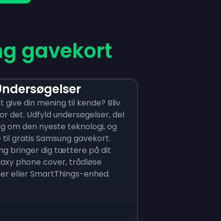
g gavekort
Undersøgelser
t give din mening til kende? Bliv
or det. Udfyld undersøgelser, del
ng om den nyeste teknologi, og
 til gratis Samsung gavekort.
g bringer dig tættere på dit
axy phone cover, trådløse
ner eller SmartThings-enhed.