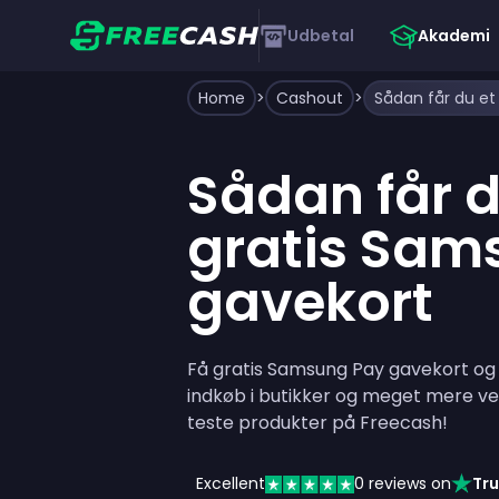
Udbetal
Akademi
Home
>
Cashout
>
Sådan får d
gratis Sam
gavekort
Få gratis Samsung Pay gavekort og 
indkøb i butikker og meget mere ved
teste produkter på Freecash!
Excellent
0
reviews on
Tru