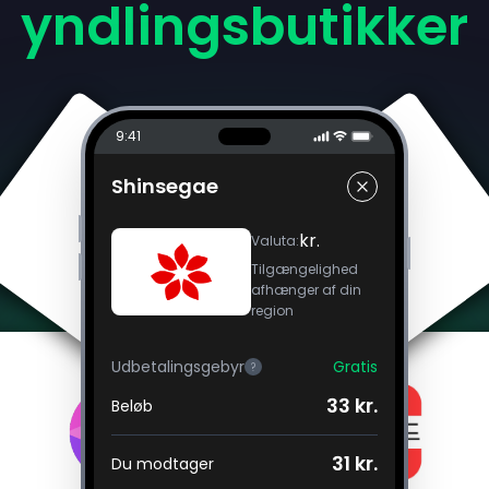
yndlingsbutikker
9:41
Shinsegae
kr.
Valuta
:
Tilgængelighed
afhænger af din
region
Udbetalingsgebyr
Gratis
?
33 kr.
Beløb
31 kr.
Du modtager