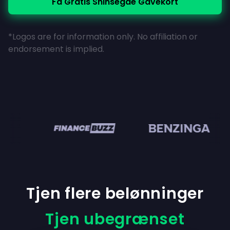
Få Gratis Shinsegae Gavekort
*Logos are for information only. No affiliation or
endorsement is implied.
n
Tjen flere belønninger
Tjen ubegrænset