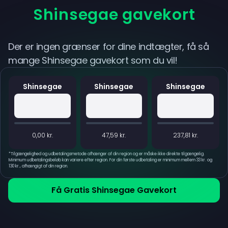
Shinsegae gavekort
Der er ingen grænser for dine indtægter, få så
mange Shinsegae gavekort som du vil!
Shinsegae
Shinsegae
Shinsegae
0,00 kr.
47,59 kr.
237,81 kr.
*
Tilgængelighed og udbetalingsmetode afhænger af din region og er måske ikke direkte tilgængelig.
Minimum udbetalingsbeløb kan variere efter region. For din første udbetaling er minimum mellem 33 kr. og
130 kr., afhængigt af din region.
Få Gratis Shinsegae Gavekort