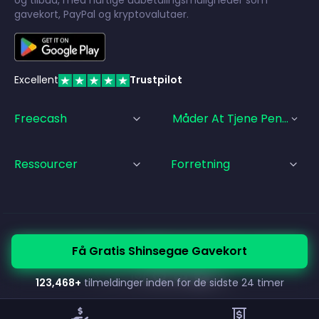
og tilbud, med hurtige udbetalingsmuligheder som
gavekort, PayPal og kryptovalutaer.
Excellent
Trustpilot
Freecash
Måder At Tjene Penge På
Ressourcer
Forretning
© Freecash
2026
•
Servicevilkår
•
Privatlivspolitik
•
Cookiepolitik
Få Gratis Shinsegae Gavekort
•
Kolofon
123,468
+
tilmeldinger inden for de sidste 24 timer