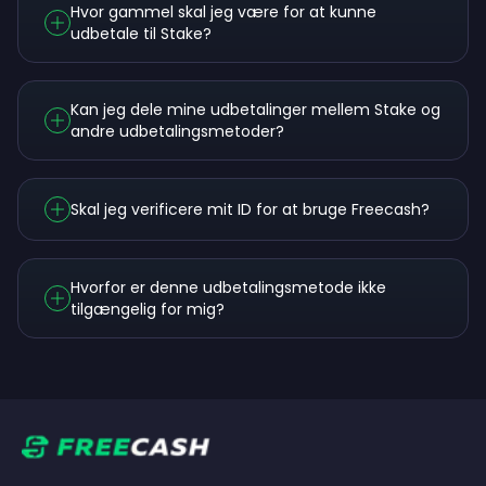
Hvor gammel skal jeg være for at kunne
udbetale til Stake?
Kan jeg dele mine udbetalinger mellem Stake og
andre udbetalingsmetoder?
Skal jeg verificere mit ID for at bruge Freecash?
Hvorfor er denne udbetalingsmetode ikke
tilgængelig for mig?