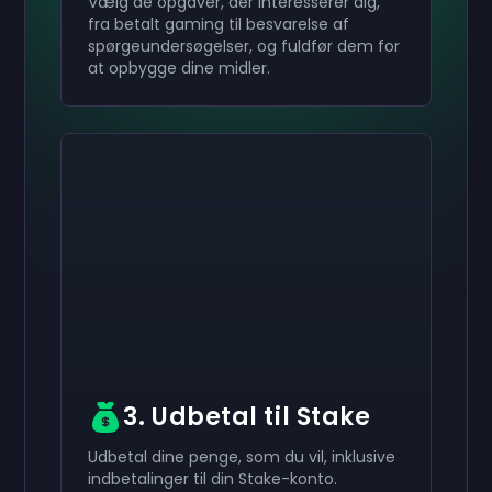
Vælg de opgaver, der interesserer dig,
fra betalt gaming til besvarelse af
spørgeundersøgelser, og fuldfør dem for
at opbygge dine midler.
Aktivér din
Aktivér din
Aktivér din
400 kr.
200 kr.
70 kr.
Gavekort
Gavekort
Gavekort
now
now
now
Du har modtaget din
Du har modtaget din
Du har modtaget din
400 kr.
200 kr.
70 kr.
gavekort. Brug det på
gavekort. Brug det
gavekort. Brug det på
din konto.
din konto.
på din konto.
3. Udbetal til Stake
Udbetal dine penge, som du vil, inklusive
indbetalinger til din Stake-konto.