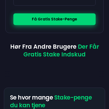
Få Gratis Stake-Penge
Hør Fra Andre Brugere
Der Får
Gratis Stake Indskud
Se hvor mange
Stake-penge
du kan tjene