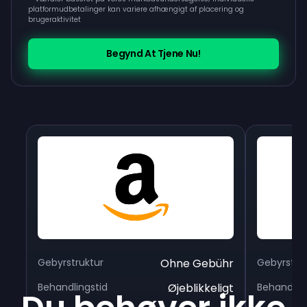
platformudbetalinger kan variere afhængigt af placering og
brugeraktivitet
Begynd At Tjene Nu!
Gebyrstruktur
Ohne Gebühr
Gebyrstru
Behandlingstid
Øjeblikkeligt
Behandlin