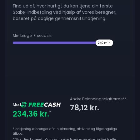
Find ud af, hvor hurtigt du kan tjene din første
Stake-indbetaling ved hjælp af vores beregner,
baseret på daglige gennemsnitsindtjening.
Min bruger Freecash:
240
min
Andre Belønningsplatforme
**
Med
78,12 kr.
234,36 kr.
*
*Indtjening afhænger af din placering, aktivitet og tilgængelige
tilbud.
**
Værdier baseret på vores markedsundersøgelse; individuelle