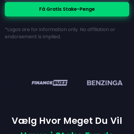
Få Gratis Stake-Penge
*Logos are for information only. No affiliation or
endorsement is implied.
en
Vælg Hvor Meget Du Vil