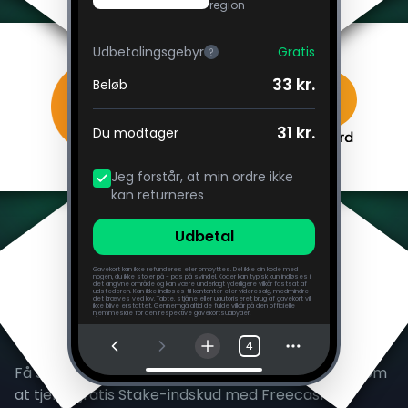
region
Udbetalingsgebyr
Gratis
?
33 kr.
Beløb
31 kr.
Du modtager
Jeg forstår, at min ordre ikke
kan returneres
Udbetal
Gavekort kan ikke refunderes eller ombyttes. Del ikke din kode med
nogen, du ikke stoler på - pas på svindel. Koder kan typisk kun indløses i
det angivne område og kan være underlagt yderligere vilkår fastsat af
udstederen. Kan ikke indløses til kontanter eller videresalg, medmindre
det kræves ved lov. Tabte, stjålne eller uautoriseret brug af gavekort vil
ikke blive erstattet. Gennemgå altid de fulde vilkår på den officielle
hjemmeside for den respektive gavekortsudbyder.
Ofte stillede spørgsmål
4
Få svar på de mest almindelige spørgsmål, vi får om
at tjene gratis Stake-indskud med Freecash.