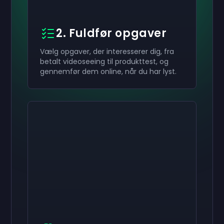
2. Fuldfør opgaver
Vælg opgaver, der interesserer dig, fra
betalt videoseeing til produkttest, og
gennemfør dem online, når du har lyst.
Aktivér din
Aktivér din
Aktivér din
400 kr.
200 kr.
70 kr.
Gavekort
Gavekort
Gavekort
now
now
now
Du har modtaget din
Du har modtaget din
Du har modtaget din
400 kr.
200 kr.
70 kr.
gavekort. Brug det på
gavekort. Brug det
gavekort. Brug det på
din konto.
din konto.
på din konto.