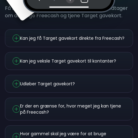
Få svar på de mest stillede spørgsmål vi modtager
om at bruge Freecash og tjene Target gavekort.
Kan jeg få Target gavekort direkte fra Freecash?
Kan jeg veksle Target gavekort til kontanter?
Udløber Target gavekort?
Er der en grænse for, hvor meget jeg kan tjene
på Freecash?
Hvor gammel skal jeg være for at bruge