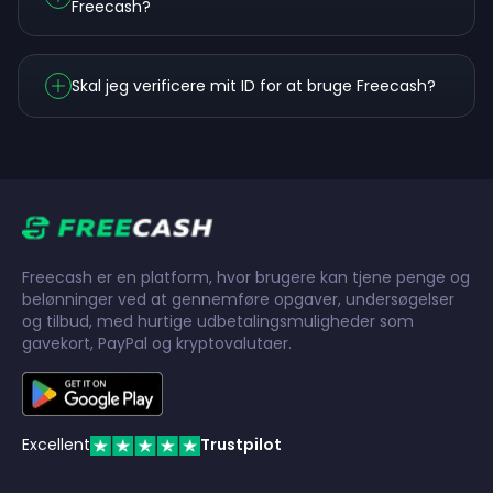
Freecash?
Skal jeg verificere mit ID for at bruge Freecash?
Freecash er en platform, hvor brugere kan tjene penge og
belønninger ved at gennemføre opgaver, undersøgelser
og tilbud, med hurtige udbetalingsmuligheder som
gavekort, PayPal og kryptovalutaer.
Excellent
Trustpilot