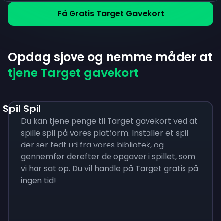
Få Gratis Target Gavekort
Opdag sjove og nemme måder at
tjene Target gavekort
Spil Spil
Du kan tjene penge til Target gavekort ved at
spille spil på vores platform. Installer et spil
der ser fedt ud fra vores bibliotek, og
gennemfør derefter de opgaver i spillet, som
vi har sat op. Du vil handle på Target gratis på
ingen tid!