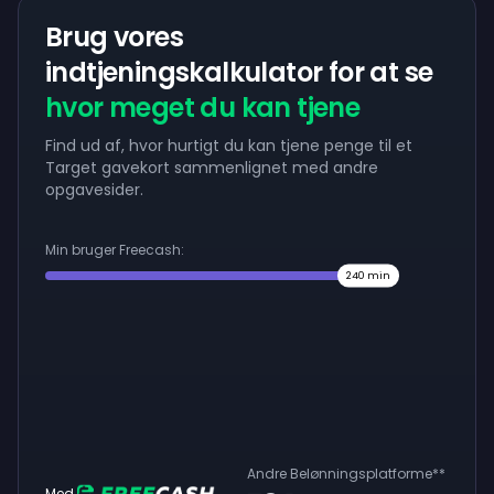
Brug vores
indtjeningskalkulator for at se
hvor meget du kan tjene
Find ud af, hvor hurtigt du kan tjene penge til et
Target gavekort sammenlignet med andre
opgavesider.
Min bruger Freecash:
240
min
Andre Belønningsplatforme
**
Med