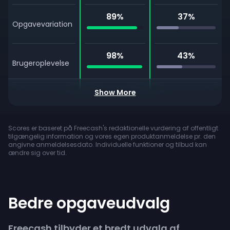
89
%
37
%
Opgavevariation
98
%
43
%
Brugeroplevelse
Show More
Live Chat
Support
Scores er baseret på Freecash's redaktionelle vurdering af offentligt
Mobilapp
tilgængelig information og vores egen produktanmeldelse pr. den
angivne anmeldelsesdato. Individuelle funktioner og tilbud kan
ændre sig over tid.
Tilmeldingsbonus
PayPal
Udbetaling
Bedre opgaveudvalg
Crypto-
udbetaling
Freecash tilbyder et bredt udvalg af