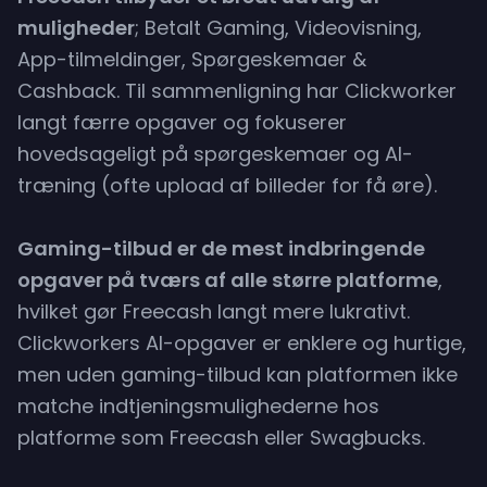
muligheder
; Betalt Gaming, Videovisning,
Bankoverførsel
App-tilmeldinger, Spørgeskemaer &
Cashback. Til sammenligning har Clickworker
Min. udbetaling
langt færre opgaver og fokuserer
hovedsageligt på spørgeskemaer og AI-
træning (ofte upload af billeder for få øre).
Gaming-tilbud er de mest indbringende
opgaver på tværs af alle større platforme
,
hvilket gør Freecash langt mere lukrativt.
Clickworkers AI-opgaver er enklere og hurtige,
men uden gaming-tilbud kan platformen ikke
matche indtjeningsmulighederne hos
platforme som Freecash eller Swagbucks.