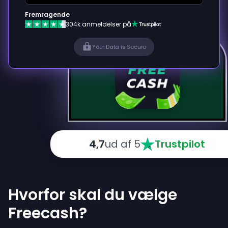
Fremragende
304k anmeldelser på
Your Data is Secure
4,7
ud af 5
Trustpilot
Hvorfor skal du vælge
Freecash?