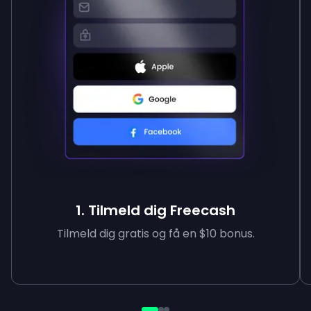
1. Tilmeld dig Freecash
Tilmeld dig gratis og få en $10 bonus.