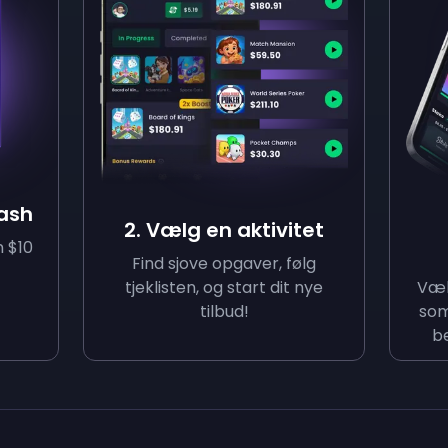
cash
2. Vælg en aktivitet
n $10
Find sjove opgaver, følg
tjeklisten, og start dit nye
Væl
tilbud!
som
be