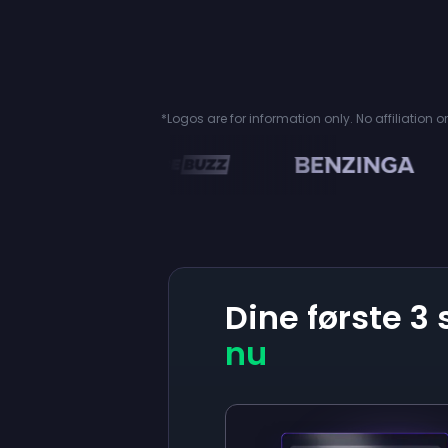
*Logos are for information only. No affiliation 
en
Dine første 3
nu