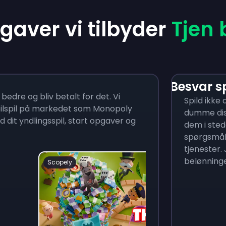
gaver vi tilbyder
Tjen 
Besvar 
 bedre og bliv betalt for det. Vi
Spild ikke
ilspil på markedet som Monopoly
dumme disk
 dit yndlingsspil, start opgaver og
dem i sted
spørgsmål 
tjenester. 
belønninge
Scopely
Dr