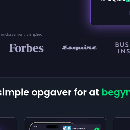
or endorsement is implied.
 simple opgaver for at
begyn