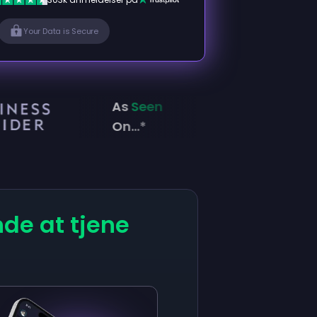
Your Data is Secure
As
Seen
On...*
de at tjene