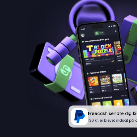
Freecash sendte dig 130
130 kr. er blevet indsat på 