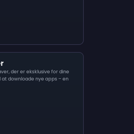
New Offer! 
Play Royal Match
90.17
$
393.70
Legends
r
er, der er eksklusive for dine
il at downloade nye apps – en