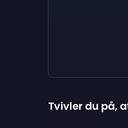
Sign up
Sign up
260 kr.
91 kr.
Tvivler du på, 