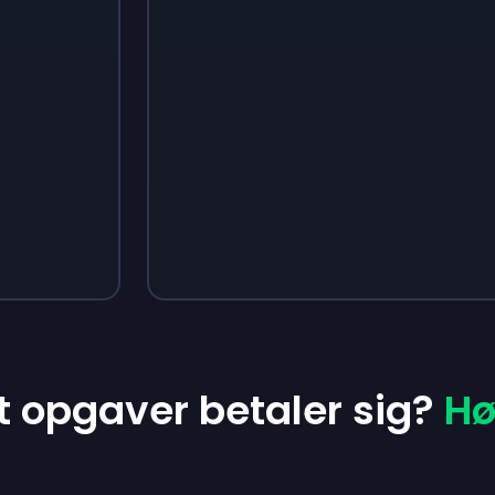
Sign up
Sign up
Sign up
26 kr.
33 kr.
52 kr.
at opgaver betaler sig?
Hø