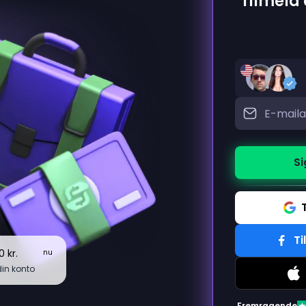
Tilmeld 
Si
Ti
 kr.
nu
din konto
Fremragende