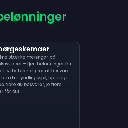
belønninger
spørgeskemaer
 dine stærke meninger på
ussioner – tjen belønninger for
et. Vi betaler dig for at besvare
om dine yndlingsspil, apps og
Jo flere du besvarer, jo flere
r får du!
eam Games
Plarium