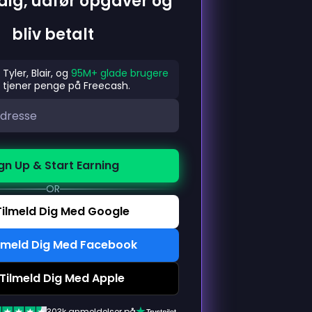
dig, udfør opgaver og
bliv betalt
Tyler, Blair, og
95M+ glade brugere
tjener penge på Freecash.
gn Up & Start Earning
OR
Tilmeld Dig Med Google
lmeld Dig Med Facebook
Tilmeld Dig Med Apple
303k anmeldelser på