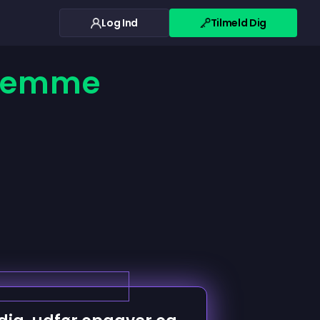
Log Ind
Tilmeld Dig
 nemme