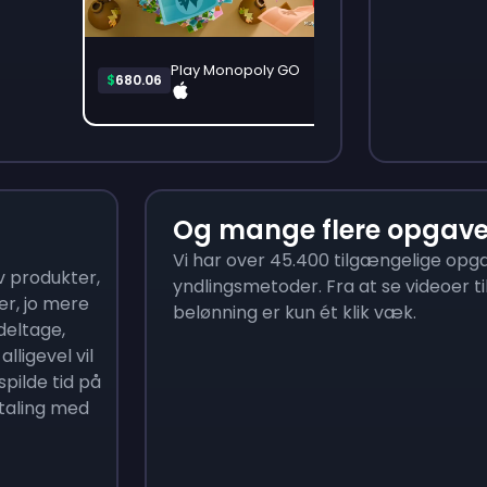
Play Monopoly GO
$
680.06
$
3
Og mange flere opgave
Vi har over 45.400 tilgængelige opgav
øv produkter,
yndlingsmetoder. Fra at se videoer t
er, jo mere
belønning er kun ét klik væk.
 deltage,
lligevel vil
spilde tid på
etaling med