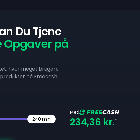
an Du Tjene
e Opgaver på
ttet, hvor meget brugere
e produkter på Freecash.
Med
234,36 kr.
240
min
*