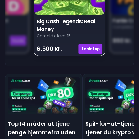
unt
Farkle Car
Big Cash Legends: Real
Complete leve
Money
Complete level 15
860 kr.
Puzzle
6.500 kr.
Tabletop
Top 14 måder at tjene
Spil-for-at-tjene:
penge hjemmefra uden
tjener du krypto v