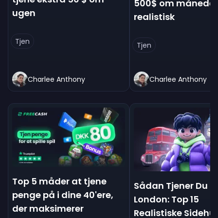
500$ om månede
ugen
realistisk
Tjen
Tjen
Charlee Anthony
Charlee Anthony
Top 5 måder at tjene
Sådan Tjener Du P
penge på i dine 40'ere,
London: Top 15
der maksimerer
Realistiske Sidehu