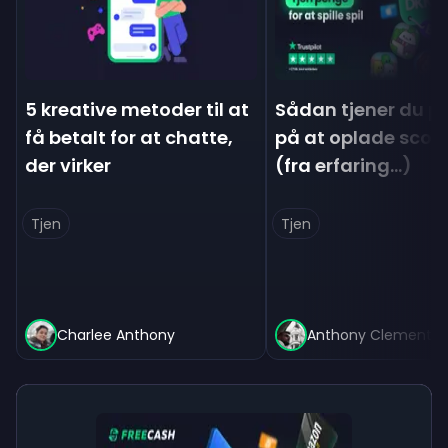
5 kreative metoder til at
Sådan tjener du p
få betalt for at chatte,
på at oplade scoo
der virker
(fra erfaring...)
Tjen
Tjen
Charlee Anthony
Anthony Clement