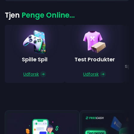
Tjen
Penge Online...
Spille Spil
Test Produkter
spø
Udforsk
Udforsk