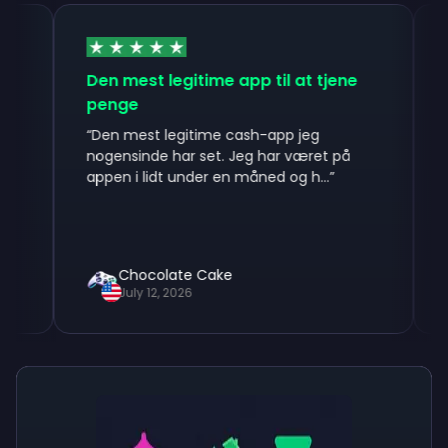
Den mest legitime app til at tjene
Indtil 
penge
“
Indtil v
udbetalt
“
Den mest legitime cash-app jeg
jeg holdt
nogensinde har set. Jeg har været på
appen i lidt under en måned og h...
”
Chocolate Cake
Rich
July 12, 2026
July 