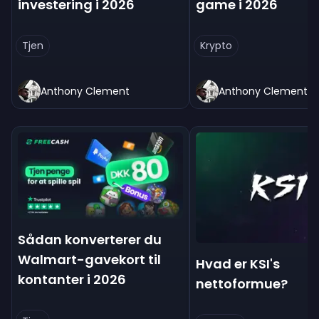
investering i 2026
game i 2026
Tjen
Krypto
Anthony Clement
Anthony Clement
Sådan konverterer du
Walmart-gavekort til
Hvad er KSI's
kontanter i 2026
nettoformue?