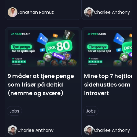
Jonathan Ramuz
Charlee Anthony
9 måder at tjene penge
Mine top 7 højtlø
som frisør på deltid
sidehustles som
(nemme og svære)
introvert
Jobs
Jobs
Charlee Anthony
Charlee Anthony