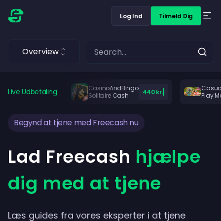
Log Ind
Tilmeld Dig
Overview
CasinoAndBingo
Casua
Live Udbetaling
440 kr.
Solitaire Cash
Play M
Begynd at tjene med Freecash nu
Lad Freecash
hjælpe
dig med at tjene
Læs guides fra vores eksperter i at tjene