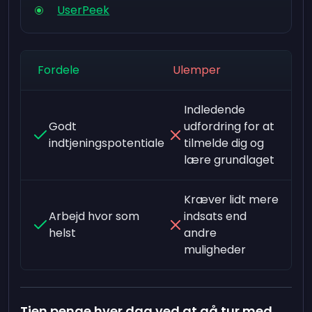
UserPeek
Fordele
Ulemper
Indledende
Godt
udfordring for at
indtjeningspotentiale
tilmelde dig og
lære grundlaget
Kræver lidt mere
Arbejd hvor som
indsats end
helst
andre
muligheder
Tjen penge hver dag ved at gå tur med