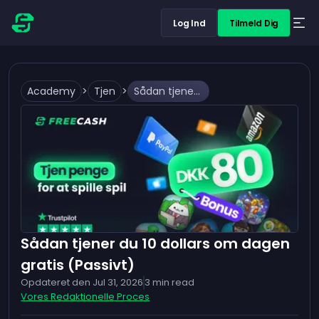
Log Ind
Tilmeld Dig
Academy
>
Tjen
>
Sådan tjener du 10 dollars om dagen gratis (Passivt)
Sådan tjener du 10 dollars om dagen
gratis (Passivt)
Opdateret den
Jul 31, 2026
3
min read
Vores Redaktionelle Proces