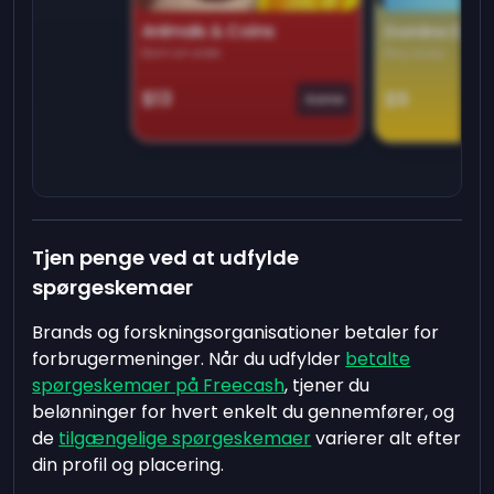
Animals & Coins
Domino Dre
Earn on side
Play daily
$13
$9
Game
Tjen penge ved at udfylde
spørgeskemaer
Brands og forskningsorganisationer betaler for
forbrugermeninger. Når du udfylder
betalte
spørgeskemaer på Freecash
, tjener du
belønninger for hvert enkelt du gennemfører, og
de
tilgængelige spørgeskemaer
varierer alt efter
din profil og placering.