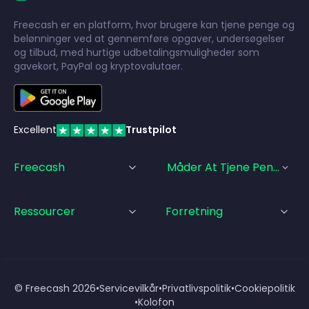
Freecash er en platform, hvor brugere kan tjene penge og
belønninger ved at gennemføre opgaver, undersøgelser
og tilbud, med hurtige udbetalingsmuligheder som
gavekort, PayPal og kryptovalutaer.
Excellent
Trustpilot
Freecash
Måder At Tjene Penge På
Ressourcer
Forretning
© Freecash
2026
•
Servicevilkår
•
Privatlivspolitik
•
Cookiepolitik
•
Kolofon