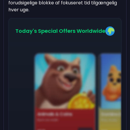
forudsigelige blokke af fokuseret tid tilgængelig
hver uge.
Today's Special Offers Worldwide
Animals & Coins
Domino Dre
Earn on side
Play daily