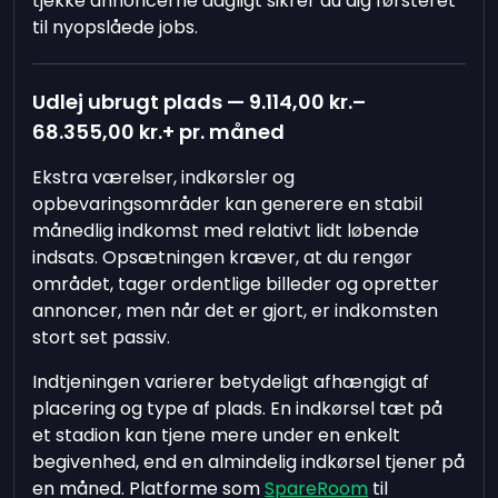
tjekke annoncerne dagligt sikrer du dig førsteret
til nyopslåede jobs.
Udlej ubrugt plads —
9.114,00 kr.
–
68.355,00 kr.
+ pr. måned
Ekstra værelser, indkørsler og
opbevaringsområder kan generere en stabil
månedlig indkomst med relativt lidt løbende
indsats. Opsætningen kræver, at du rengør
området, tager ordentlige billeder og opretter
annoncer, men når det er gjort, er indkomsten
stort set passiv.
Indtjeningen varierer betydeligt afhængigt af
placering og type af plads. En indkørsel tæt på
et stadion kan tjene mere under en enkelt
begivenhed, end en almindelig indkørsel tjener på
en måned. Platforme som
SpareRoom
til