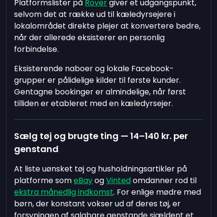
Platformslister på
Rover
giver et udgangspunkt,
selvom det at række ud til kæledyrsejere i
lokalområdet direkte plejer at konvertere bedre,
når der allerede eksisterer en personlig
forbindelse.
Eksisterende naboer og lokale Facebook-
grupper er pålidelige kilder til første kunder.
Gentagne bookinger er almindelige, når først
tilliden er etableret med en kæledyrsejer.
Sælg tøj og brugte ting — 14–140 kr. per
genstand
At liste uønsket tøj og husholdningsartikler på
platforme som
eBay
og
Vinted
omdanner rod til
ekstra månedlig indkomst
. For enlige mødre med
børn, der konstant vokser ud af deres tøj, er
forsyningen af salgbare genstande sjældent et