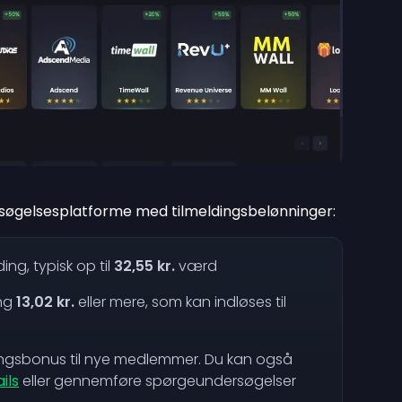
rsøgelsesplatforme med tilmeldingsbelønninger:
ing, typisk op til
32,55 kr.
værd
ing
13,02 kr.
eller mere, som kan indløses til
ingsbonus til nye medlemmer. Du kan også
ils
eller gennemføre spørgeundersøgelser