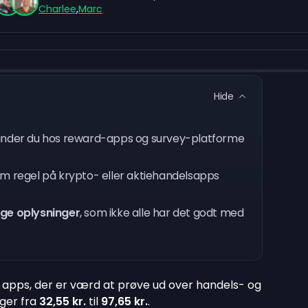
Charlee
,
Marc
Hide
inder du hos reward-apps og survey-platforme
om regel på krypto- eller aktiehandelsapps
ige oplysninger
, som ikke alle har det godt med
g apps, der er værd at prøve ud over handels- og
ger fra
32,55 kr.
til
97,65 kr.
.