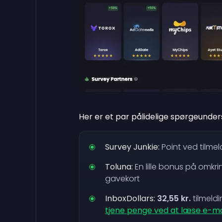
Her er et par pålidelige spørgeunde
Survey Junkie:
Point ved tilmeld
Toluna:
En lille bonus på omkr
gavekort
InboxDollars:
32,55 kr.
tilmeld
tjene penge ved at læse e-ma