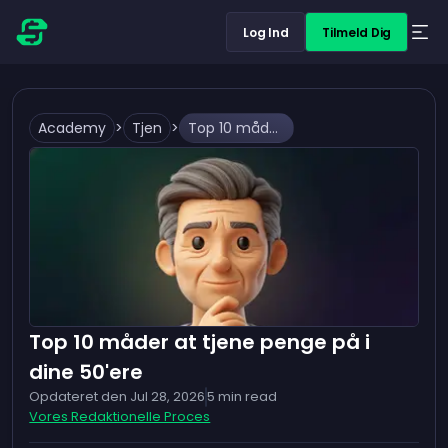
Log Ind
Tilmeld Dig
Academy
>
Tjen
>
Top 10 måder at tjene penge på i dine 50'ere
Top 10 måder at tjene penge på i
dine 50'ere
Opdateret den
Jul 28, 2026
5
min read
Vores Redaktionelle Proces