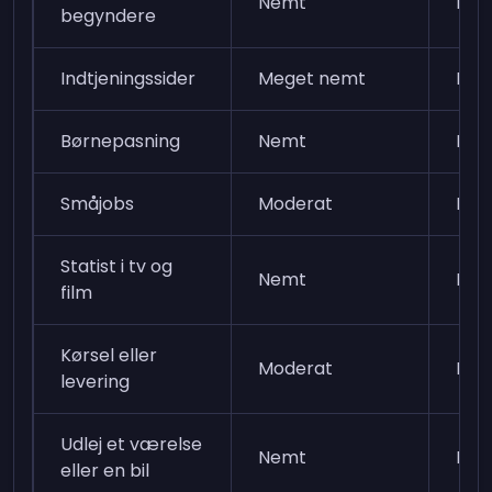
Nemt
Lav
begyndere
Indtjeningssider
Meget nemt
Lav
Børnepasning
Nemt
Høj
Småjobs
Moderat
Høj
Statist i tv og
Nemt
Lav
film
Kørsel eller
Moderat
Høj
levering
Udlej et værelse
Nemt
Høj
eller en bil