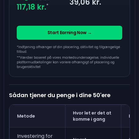
39,06 kr.
117,18 kr.
*
Start Earning Now →
*Indtjening afhænger af din placering, aktivitet og tilgængelige
tilbud.
**
Værdier baseret på vores markedsundersøgelse; individuelle
platformudbetalinger kan variere afhængigt af placering og
brugeraktivitet
Sådan tjener du penge i dine 50'ere
Hvor let er det at
Metode
Indt
komme i gang
Investering for