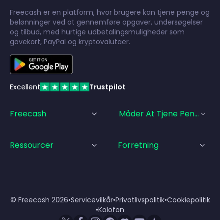
Freecash er en platform, hvor brugere kan tjene penge og
belønninger ved at gennemføre opgaver, undersøgelser
og tilbud, med hurtige udbetalingsmuligheder som
gavekort, PayPal og kryptovalutaer.
Excellent
Trustpilot
Freecash
Måder At Tjene Penge På
Ressourcer
Forretning
© Freecash
2026
•
Servicevilkår
•
Privatlivspolitik
•
Cookiepolitik
•
Kolofon