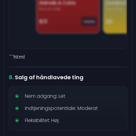
Animals & Coins
Domino Dre
Earn on side
Play daily
$13
$9
Game
```html
Salg af håndlavede ting
Nem adgang: Let
Indtjeningspotentiale: Moderat
Fleksibilitet: Høj