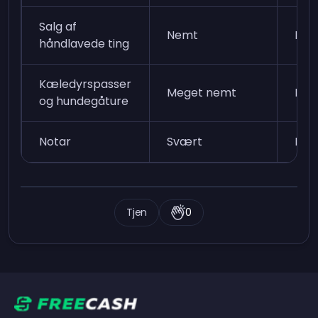
Salg af
Nemt
Mod
håndlavede ting
Kæledyrspasser
Meget nemt
Mod
og hundegåture
Notar
Svært
Høj
Tjen
0