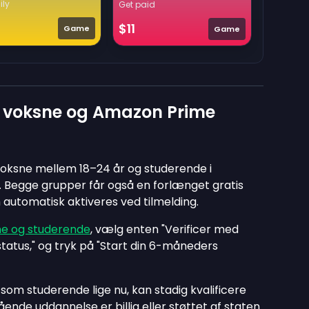
ily
Get paid
$11
Game
Game
 voksne og Amazon Prime
voksne mellem 18–24 år og studerende i
. Begge grupper får også en forlænget gratis
utomatisk aktiveres ved tilmelding.
sne og studerende
, vælg enten "Verificer med
status," og tryk på "Start din 6-måneders
som studerende lige nu, kan stadig kvalificere
gående uddannelse er billig eller støttet af staten