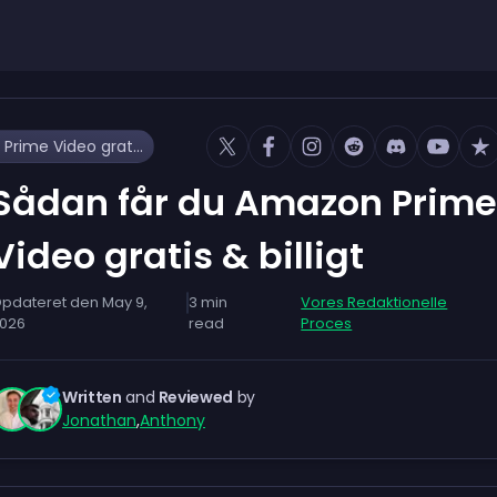
Sådan får du Amazon Prime Video gratis & billigt
Sådan får du Amazon Prime
Video gratis & billigt
pdateret den
May 9,
3
min
Vores Redaktionelle
026
read
Proces
Written
and
Reviewed
by
Jonathan
,
Anthony