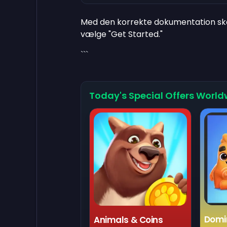
Med den korrekte dokumentation skal
vælge "Get Started."
```
Today's Special Offers World
Domi
Animals & Coins