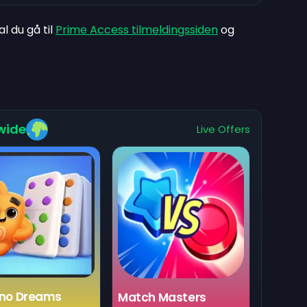
 du gå til
Prime Access tilmeldingssiden
og
wide
Live Offers
no Dreams
Match Masters