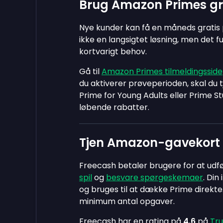
Brug Amazon Primes gr
Nye kunder kan få en måneds gratis 
ikke en langsigtet løsning, men det fun
kortvarigt behov.
Gå til
Amazon Primes tilmeldingsside
du aktiverer prøveperioden, skal du t
Prime for Young Adults eller Prime 
løbende rabatter.
Tjen Amazon-gavekort
Freecash betaler brugere for at udf
spil
og
besvare spørgeskemaer
. Di
og bruges til at dække Prime direkte.
minimum antal opgaver.
Freecash har en rating på
4.6
på
Tru