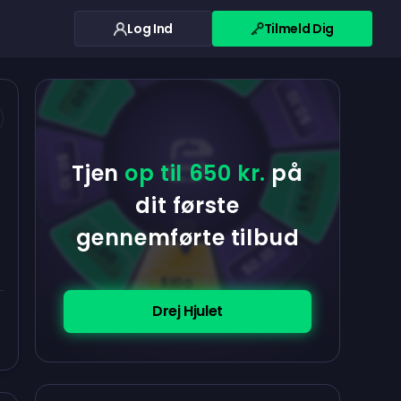
Log Ind
Tilmeld Dig
$0.10
$5.00
$5.00
$0.10
$0.10
Tjen
op til 650 kr.
på
$5.00
dit første
gennemførte tilbud
$5.00
$0.10
$100
Drej Hjulet