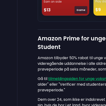
Play da
Earn on side
$9
$13
Game
Amazon Prime for unge
Student
Amazon tilbyder 50% rabat til unge 
videregående uddannelse i alle aldre
prøveperiode på seks måneder, som a
Gå til
tilmeldingssiden for unge vok
alder" eller "Verificer med studenter
prøveperiode."
Dem over 24, som ikke er indskrevet 
sig, hvis de bor i et land, hvor videre