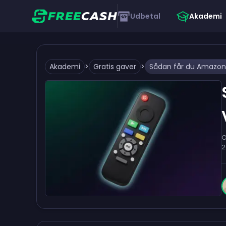
Udbetal
Akademi
Akademi
>
Gratis gaver
>
O
2