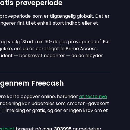
atis prøveperiode
prøveperiode, som er tilgængelig globalt. Det er
gerer fint til et enkelt stort indkøb eller et
og vælg "Start min 30-dages prøveperiode." Før
jekke, om du er berettiget til Prime Access,
Student — beskrevet nedenfor — da de tilbyder
 gennem Freecash
øre korte opgaver online, herunder
at teste nye
n indtjening kan udbetales som Amazon-gavekort
 Tilmelding er gratis, og der er ingen krav om et
stpilot
baseret på over
303995
anmeldelser.