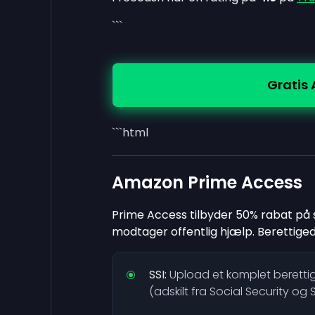
```
Gratis
```html
Amazon Prime Access
Prime Access tilbyder 50% rabat på s
modtager offentlig hjælp. Berettige
SSI:
Upload et komplet beretti
(adskilt fra Social Security og S