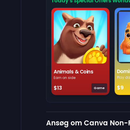
Today's Special Offers World
Domi
Animals & Coins
Play da
Earn on side
$9
$13
Game
Ansøg om Canva Non-P