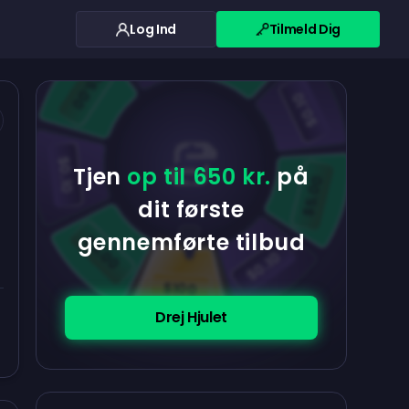
Log Ind
Tilmeld Dig
$0.10
$5.00
$5.00
$0.10
$0.10
Tjen
op til 650 kr.
på
$5.00
dit første
gennemførte tilbud
$5.00
$0.10
$100
Drej Hjulet