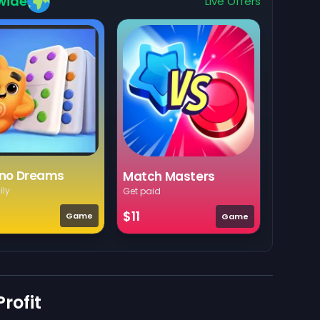
wide
Live Offers
no Dreams
Match Masters
ily
Get paid
$11
Game
Game
rofit