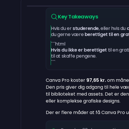
Key Takeaways
Hvis du er
studerende
, eller hvis du
a
du gerne være
berettiget til en gra
```html
Hvis du ikke er berettiget
til en gra
til at skaffe pengene.
```
Canva Pro koster
97,65 kr.
om måned
Den pris giver dig adgang til hele v
til biblioteket med assets. Det er den
eller komplekse grafiske designs.
Der er flere måder at få Canva Pro ud