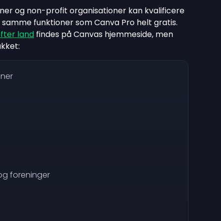
er og non-profit organisationer kan kvalificere
e samme funktioner som Canva Pro helt gratis.
efter land
findes på Canvas hjemmeside, men
kket:
aner
og foreninger