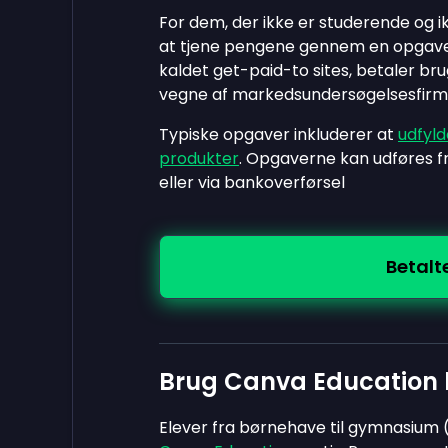
For dem, der ikke er studerende og ikk
at tjene pengene gennem en opgavesi
kaldet get-paid-to sites, betaler br
vegne af markedsundersøgelsesfirm
Typiske opgaver inkluderer at
udfyl
produkter
. Opgaverne kan udføres fr
eller via bankoverførsel
Betalt
Brug Canva Education h
Elever fra børnehave til gymnasium (