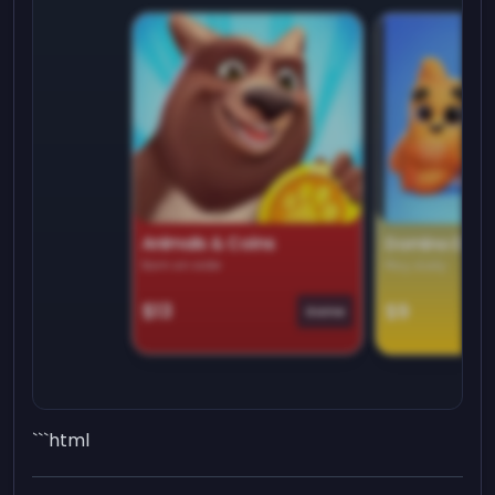
Animals & Coins
Domino Dre
Earn on side
Play daily
$13
$9
Game
```html