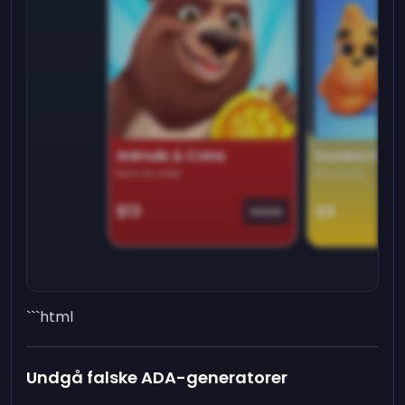
Animals & Coins
Domino Dre
Earn on side
Play daily
$13
$9
Game
```html
Undgå falske ADA-generatorer