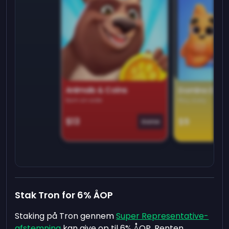
Animals & Coins
Domino Dre
Earn on side
Play daily
$13
$9
Game
Stak Tron for 6% ÅOP
Staking på Tron gennem
Super Representative-
afstemning
kan give op til 6% ÅOP. Renten