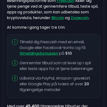
Belønningsplatforme som
Freecash
lader dig
tjene penge ved at gennemføre tilbud, teste spil,
apps og produkter, som kan udbetales som
kryptovaluta, herunder
Bitcoin
og
Dogecoin
.
At komme i gang tager tre trin:
Tilmeld dig Freecash med en email,
Google eller Facebook-konto og få
tilmeldingsbonussen
på
$10
Gennemfør tilbud som at level op i spil
eller teste apps for at tjene belønninger
Udbetal via PayPal, Amazon-gavekort
eller Google Play på tværs af over
20
tilgængelige metoder
Med over
45.400
tilgængelige tilbud er der