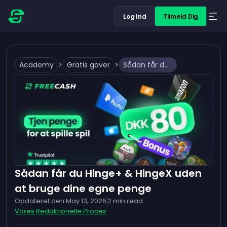
Log Ind
Tilmeld Dig
Academy
>
Gratis gaver
>
Sådan får du Hinge+ & HingeX uden at bruge dine egne penge
Sådan får du Hinge+ & HingeX uden
at bruge dine egne penge
Opdateret den
May 13, 2026
2
min read
Vores Redaktionelle Proces