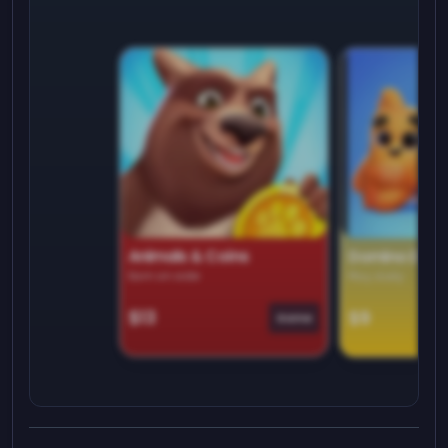
Animals & Coins
Domino Dre
Earn on side
Play daily
$13
$9
Game