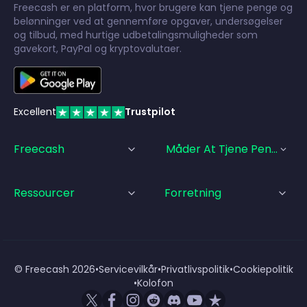
Freecash er en platform, hvor brugere kan tjene penge og
belønninger ved at gennemføre opgaver, undersøgelser
og tilbud, med hurtige udbetalingsmuligheder som
gavekort, PayPal og kryptovalutaer.
Excellent
Trustpilot
Freecash
Måder At Tjene Penge På
Ressourcer
Forretning
© Freecash
2026
•
Servicevilkår
•
Privatlivspolitik
•
Cookiepolitik
•
Kolofon