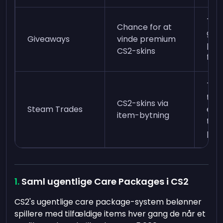
Tilm
Chance for at
giv
Giveaways
vinde premium
pla
CS2-skins
følg
Tils
tra
CS2-skins via
Steam Trades
elle
item-bytning
tra
pla
Saml ugentlige Care Packages i CS2
CS2's ugentlige care package-system belønner
spillere med tilfældige items hver gang de når et