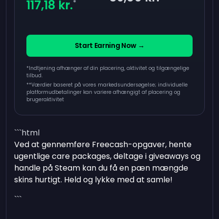
117,18 kr.
*
Start Earning Now →
*Indtjening afhænger af din placering, aktivitet og tilgængelige
tilbud.
**
Værdier baseret på vores markedsundersøgelse; individuelle
platformudbetalinger kan variere afhængigt af placering og
brugeraktivitet
```html
Ved at gennemføre Freecash-opgaver, hente
ugentlige care packages, deltage i giveaways og
handle på Steam kan du få en pæn mængde
skins hurtigt. Held og lykke med at samle!
```