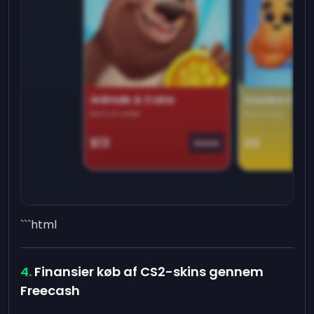
Animals & Coins
Domino Dre
Earn on side
Play daily
$13
$9
Game
```html
Finansier køb af CS2-skins gennem
Freecash