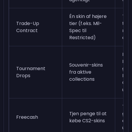
Én skin af højere
Ti s
Trade-Up
tier (f.eks. Mil-
tie
Contract
Spec til
rari
Restricted)
coll
Køb
Pas
Souvenir-skins
Tournament
gen
fra aktive
Drops
Pic
collections
Cha
unde
Tilm
Tjen penge til at
gen
Freecash
købe CS2-skins
opg
udbe