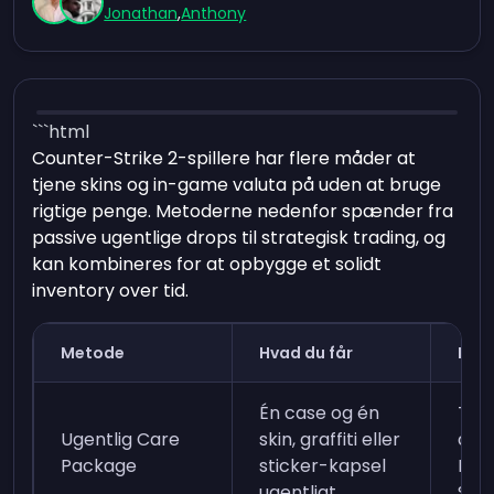
Jonathan
,
Anthony
```html
Counter-Strike 2-spillere har flere måder at
tjene skins og in-game valuta på uden at bruge
rigtige penge. Metoderne nedenfor spænder fra
passive ugentlige drops til strategisk trading, og
kan kombineres for at opbygge et solidt
inventory over tid.
Metode
Hvad du får
Kra
Én case og én
Tjen
Ugentlig Care
skin, graffiti eller
at s
Package
sticker-kapsel
Ran
ugentligt
Stat