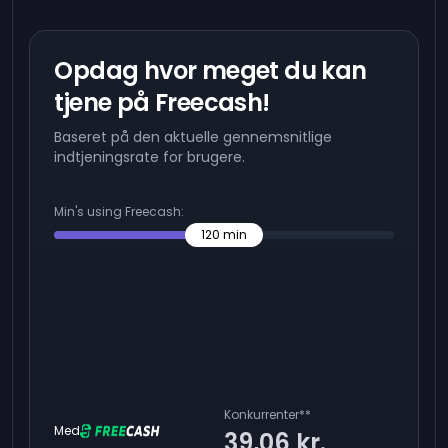
Opdag hvor meget du kan
tjene på Freecash!
Baseret på den aktuelle gennemsnitlige
indtjeningsrate for brugere.
Min's using Freecash:
120
min
Konkurrenter
**
Med
39,06 kr.