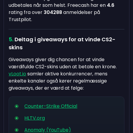
udbetales når som helst. Freecash har en
4.6
rating fra over
304288
anmeldelser på
Trustpilot.
Deltag i giveaways for at vinde CS2-
skins
Giveaways giver dig chancen for at vinde
værdifulde CS2-skins uden at betale en krone.
vLoot.io
samler aktive konkurrencer, mens
enkelte kanaler også kører regelmæssige
giveaways, der er værd at følge:
Counter-Strike Official
HLTV.org
Anomaly (YouTube)