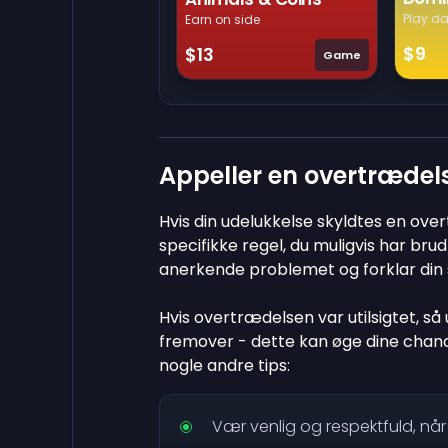
Play da
Earn on side
$9
$13
Game
Appeller en overtrædels
Hvis din udelukkelse skyldtes en ove
specifikke regel, du muligvis har bru
anerkende problemet og forklar din 
Hvis overtrædelsen var utilsigtet, så 
fremover - dette kan øge dine chancer
nogle andre tips:
Vær venlig og respektfuld, når 