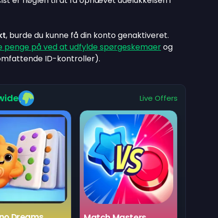
ist er nøglen til at få ophævet udelukkelsen i
kt
, burde du kunne få din konto genaktiveret.
e penge på ved at udfylde spørgeskemaer
og
omfattende ID-kontroller).
wide
Live Offers
no Dreams
Match Masters