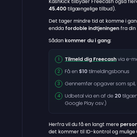
KashKick tilbyder Freecash også fle
45.400
tilgængelige tilbud).
Det tager mindre tid at komme i gan
endda
fordoble indtjeningen
fra din
Sådan
kommer du i gang
:
Tilmeld dig Freecash
via e-ma
Få en
$10
tilmeldingsbonus
Gennemfør opgaver som spil, u
Udbetal via en af de
20
tilgæn
Google Play osv.)
Herfra vil du få en langt mere
person
det kommer til ID-kontrol og mulige 