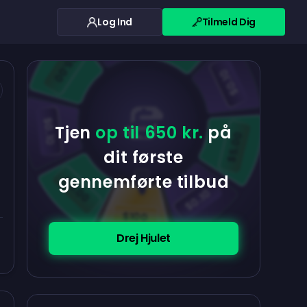
Log Ind
Tilmeld Dig
$0.10
$5.00
$5.00
$0.10
$0.10
Tjen
op til 650 kr.
på
$5.00
dit første
gennemførte tilbud
$5.00
$0.10
$100
Drej Hjulet