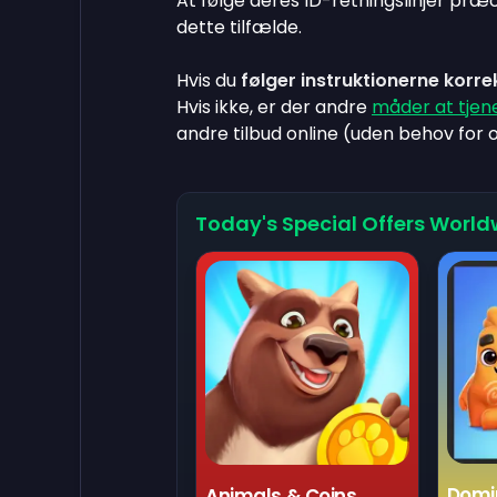
At følge deres ID-retningslinjer præc
dette tilfælde.
Hvis du
følger instruktionerne korre
Hvis ikke, er der andre
måder at tjen
andre tilbud online (uden behov for 
Today's Special Offers World
Domi
Animals & Coins