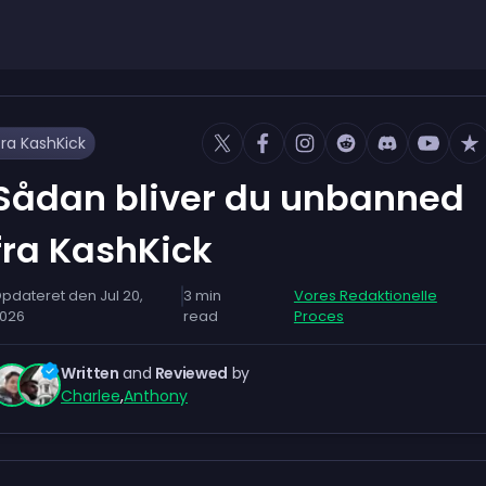
ra KashKick
Sådan bliver du unbanned
fra KashKick
pdateret den
Jul 20,
3
min
Vores Redaktionelle
026
read
Proces
Written
and
Reviewed
by
Charlee
,
Anthony