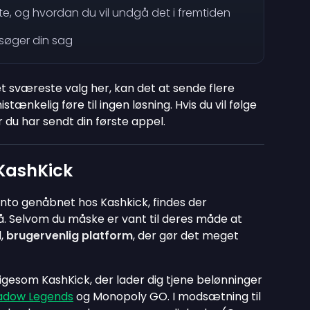
ete, og hvordan du vil undgå det i fremtiden
søger din sag
t sværeste valg her, kan det at sende flere
ænkelig føre til ingen løsning. Hvis du vil følge
r du har sendt din første appel.
 KashKick
konto genåbnet hos Kashkick, findes der
. Selvom du måske er vant til deres måde at
l,
brugervenlig platform
, der gør det meget
igesom KashKick, der lader dig tjene belønninger
hadow Legends
og Monopoly GO. I modsætning til