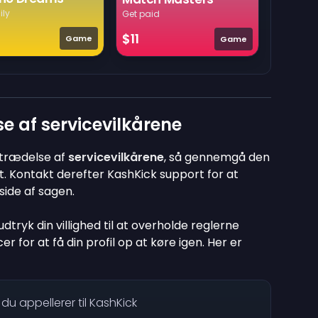
ily
Get paid
$11
Game
Game
e af servicevilkårene
rtrædelse af
servicevilkårene
, så gennemgå den
dt. Kontakt derefter KashKick support for at
side af sagen.
udtryk din villighed til at overholde reglerne
 for at få din profil op at køre igen. Her er
du appellerer til KashKick