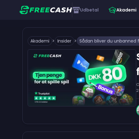
Udbetal
Akademi
Akademi
>
Insider
>
Sådan bliver du unbanned f
O
2