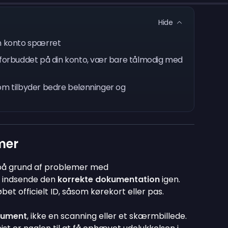
Hide
n konto spærret
forbuddet på din konto, vær bare tålmodig med
som tilbyder bedre belønninger og
mer
 på grund af problemer med
at indsende den
korrekte dokumentation
igen.
øbet officielt ID, såsom kørekort eller pas.
kument
, ikke en scanning eller et skærmbillede.