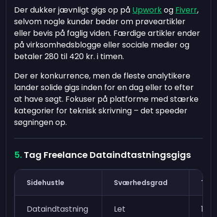
Der dukker jævnligt gigs op på
Upwork
og
Fiverr
,
selvom nogle kunder beder om prøveartikler
eller bevis på faglig viden. Færdige artikler ender
på virksomhedsblogge eller sociale medier og
betaler 280 til 420 kr. i timen.
Der er konkurrence, men de fleste analytikere
lander solide gigs inden for en dag eller to efter
at have søgt. Fokuser på platforme med stærke
kategorier for teknisk skrivning – det speeder
søgningen op.
Tag Freelance Dataindtastningsgigs
Sidehustle
Sværhedsgrad
Tid 
Dataindtastning
Let
1-2