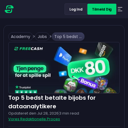
Log Ind
Tilmeld Dig
Academy
>
Jobs
>
Top 5 bedst betalte bijobs for dataanalytikere
Top 5 bedst betalte bijobs for
dataanalytikere
Opdateret den
Jul 28, 2026
3
min read
Vores Redaktionelle Proces