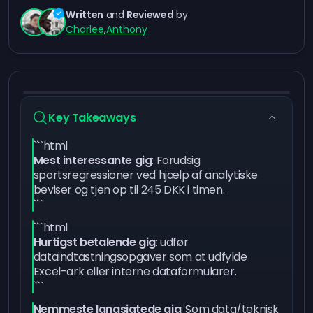
Written
and
Reviewed
by
Charlee
,
Anthony
Key Takeaways
```html
Mest interessante gig
: Forudsig
sportsregressioner ved hjælp af analytiske
beviser og tjen op til 245 DKK i timen.
```
```html
Hurtigst betalende gig
: udfør
dataindtastningsopgaver som at udfylde
Excel-ark eller interne dataformularer.
```
Nemmeste langsigtede gig
: Som data/teknisk