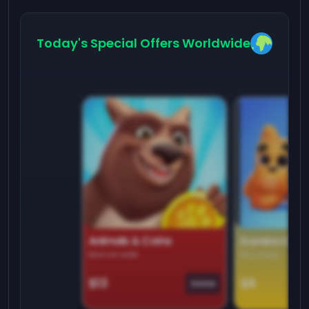
Today's Special Offers Worldwide
Animals & Coins
Domino Dre
Earn on side
Play daily
$13
$9
Game