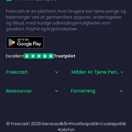
Freecash er en platform, hvor brugere kan tjene penge og
belønninger ved at gennemføre opgaver, undersøgelser
og tilbud, med hurtige udbetalingsmuligheder som
gavekort, PayPal og kryptovalutaer.
Excellent
Trustpilot
Freecash
Måder At Tjene Penge På
Ressourcer
Forretning
© Freecash
2026
•
Servicevilkår
•
Privatlivspolitik
•
Cookiepolitik
•
Kolofon