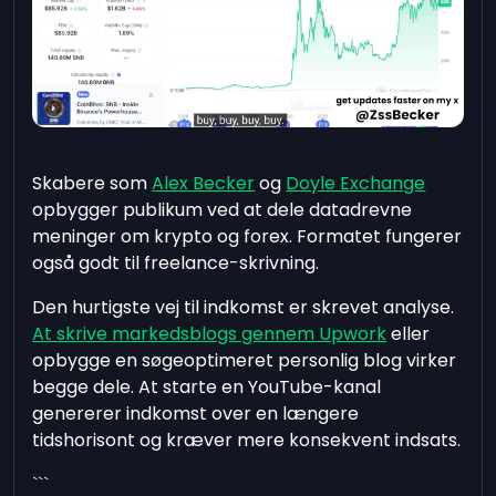
Skabere som
Alex Becker
og
Doyle Exchange
opbygger publikum ved at dele datadrevne
meninger om krypto og forex. Formatet fungerer
også godt til freelance-skrivning.
Den hurtigste vej til indkomst er skrevet analyse.
At skrive markedsblogs gennem Upwork
eller
opbygge en søgeoptimeret personlig blog virker
begge dele. At starte en YouTube-kanal
genererer indkomst over en længere
tidshorisont og kræver mere konsekvent indsats.
```