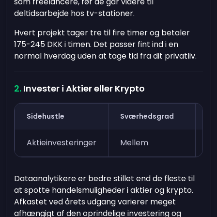
som freelancere, før de går videre til
deltidsarbejde hos tv-stationer.
Hvert projekt tager tre til fire timer og betaler
175-245 DKK i timen. Det passer fint ind i en
normal hverdag uden at tage tid fra dit privatliv.
Invester i Aktier eller Krypto
Sidehustle
Sværhedsgrad
Ti
Aktieinvesteringer
Mellem
6 
Dataanalytikere er bedre stillet end de fleste til
at spotte handelsmuligheder i aktier og krypto.
Afkastet ved årets udgang varierer meget
afhængigt af den oprindelige investering og