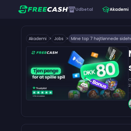
Udbetal
Akademi
Akademi
>
Jobs
>
O
2