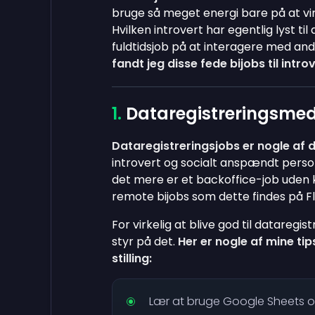
bruge så meget energi bare på at virke
Hvilken introvert har egentlig lyst t
fuldtidsjob på at interagere med andr
fandt jeg disse fede bijobs til intro
Dataregistreringsmed
Dataregistreringsjobs er nogle af 
introvert og socialt anspændt person 
det mere er et backoffice-job uden 
remote bijobs som dette findes på Fl
For virkelig at blive god til dataregis
styr på det.
Her er nogle af mine tip
stilling:
Lær at bruge Google Sheets o