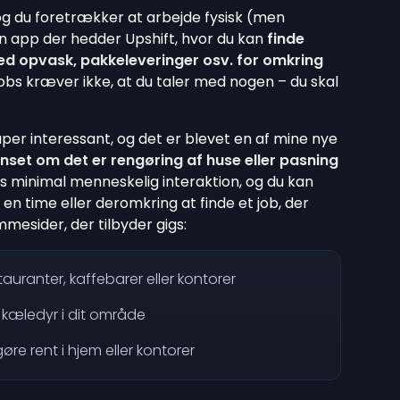
 og du foretrækker at arbejde fysisk (men
 en app der hedder Upshift, hvor du kan
finde
ed opvask, pakkeleveringer osv. for omkring
 jobs kræver ikke, at du taler med nogen – du skal
super interessant, og det er blevet en af mine nye
nset om det er rengøring af huse eller pasning
bs minimal menneskelig interaktion, og du kan
n en time eller deromkring at finde et job, der
mmesider, der tilbyder gigs:
tauranter, kaffebarer eller kontorer
 kæledyr i dit område
re rent i hjem eller kontorer