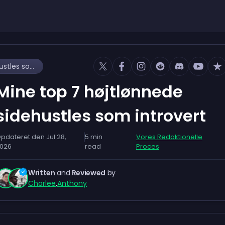
Mine top 7 højtlønnede sidehustles som introvert
Mine top 7 højtlønnede
sidehustles som introvert
pdateret den
Jul 28,
5
min
Vores Redaktionelle
026
read
Proces
Written
and
Reviewed
by
Charlee
,
Anthony