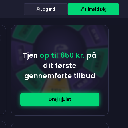
Log Ind
Tilmeld Dig
$0.10
$5.00
$5.00
$0.10
$0.10
Tjen
op til 650 kr.
på
$5.00
dit første
gennemførte tilbud
$5.00
$0.10
$100
Drej Hjulet