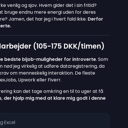
 venlig og sjov. Hvem gider det i sin fritid?
il at bruge endnu mere energi uden for deres
e? Jamen, det har jeg i hvert fald ikke.
Derfor
verte.
arbejder (105-175 DKK/timen)
de bedste bijob-muligheder for introverte
. Som
nød jeg virkelig at udføre dataregistrering, da
krav om menneskelig interaktion. De fleste
exJobs, Upwork eller Fiverr.
trering kan det tage omkring en til to uger at få
s, der hjalp mig med at klare mig godt i denne
g Excel