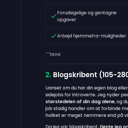
Forudsigelige og gentagne
opgaver
Arbejd hjemmefra-muligheder
```html
Blogskribent (105-28
Uanset om du har din egen blog eller 
sidejobs for introverte. Jeg nyder per
størstedelen af din dag alene
, og d
job stadig handler om at forbinde 
hvilket er meget nemmere end på video
Da jeg var blogskribent,
tjente jeg om