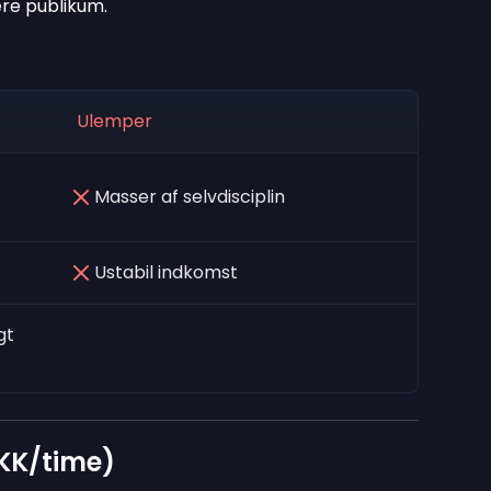
ere publikum.
Ulemper
Masser af selvdisciplin
Ustabil indkomst
gt
KK/time)