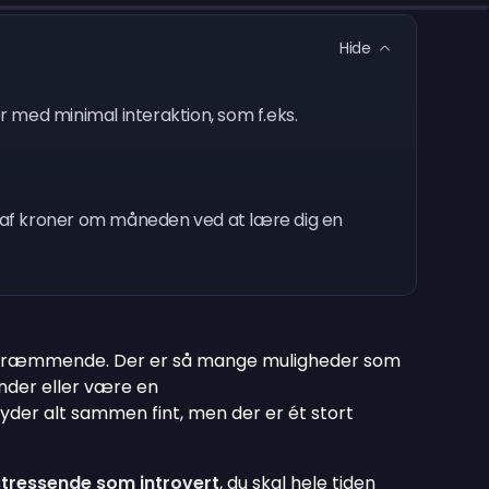
Hide
er med minimal interaktion, som f.eks.
s af kroner om måneden ved at lære dig en
 skræmmende. Der er så mange muligheder som
ender eller være en
yder alt sammen fint, men der er ét stort
tressende som introvert
, du skal hele tiden