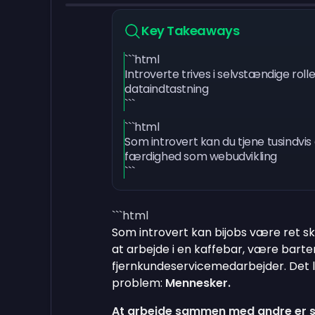
Key Takeaways
```html
Introverte trives i selvstændige roll
dataindtastning
```
```html
Som introvert kan du tjene tusindvi
færdighed som webudvikling
```
```html
Som introvert kan bijobs være ret
at arbejde i en kaffebar, være bart
fjernkundeservicemedarbejder. Det l
problem:
Mennesker.
At arbejde sammen med andre er s