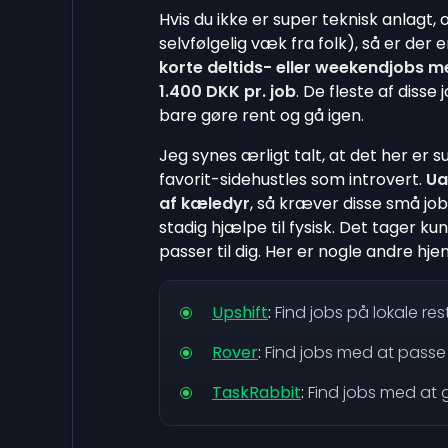
Hvis du ikke er super teknisk anlagt,
selvfølgelig væk fra folk), så er der
korte deltids- eller weekendjobs m
1.400 DKK pr. job
. De fleste af disse
bare gøre rent og gå igen.
Jeg synes ærligt talt, at det her er 
favorit-sidehustles som introvert.
Ua
af kæledyr
, så kræver disse små jo
stadig hjælpe til fysisk. Det tager ku
passer til dig. Her er nogle andre hje
Upshift
:
Find jobs på lokale res
Rover
:
Find jobs med at passe
TaskRabbit
:
Find jobs med at gø