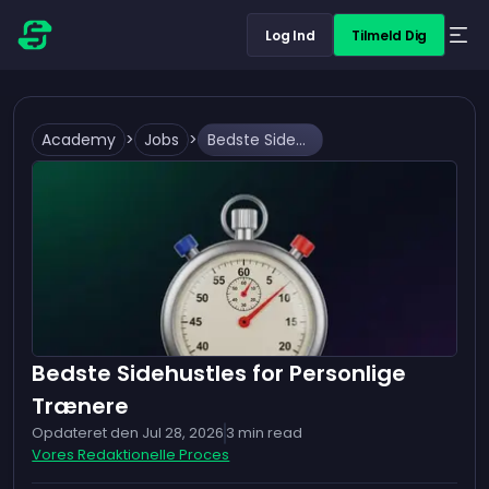
Log Ind
Tilmeld Dig
Academy
>
Jobs
>
Bedste Sidehustles for Personlige Trænere
Bedste Sidehustles for Personlige
Trænere
Opdateret den
Jul 28, 2026
3
min read
Vores Redaktionelle Proces