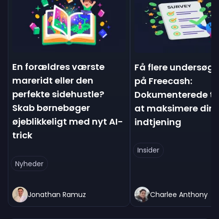
En forældres værste
Få flere undersøge
mareridt eller den
på Freecash:
perfekte sidehustle?
Dokumenterede tips
Skab børnebøger
at maksimere din
øjeblikkeligt med nyt AI-
indtjening
trick
Insider
Nyheder
Jonathan Ramuz
Charlee Anthony