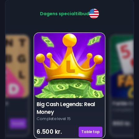
Dagens specialtilbud
unt
Farkle Car
Big Cash Legends: Real
Complete leve
Money
Complete level 15
860 kr.
Puzzle
6.500 kr.
Tabletop