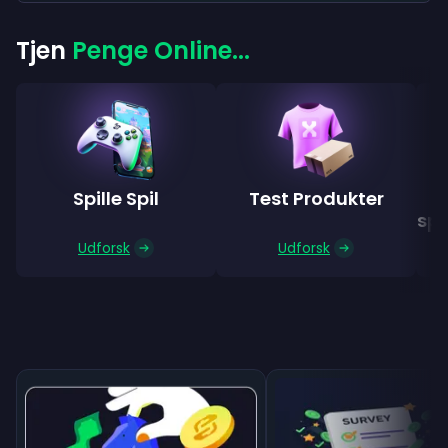
Tjen
Penge Online...
Spille Spil
Test Produkter
spø
Udforsk
Udforsk