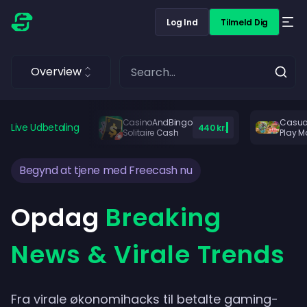
Log Ind
Tilmeld Dig
Overview
CasinoAndBingo
Casua
Live Udbetaling
440 kr.
Solitaire Cash
Play M
Begynd at tjene med Freecash nu
Opdag
Breaking
News & Virale Trends
Fra virale økonomihacks til betalte gaming-