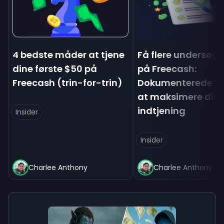
4 bedste måder at tjene
Få flere undersøge
dine første $50 på
på Freecash:
Freecash (trin-for-trin)
Dokumenterede tips
at maksimere din
indtjening
Insider
Insider
Charlee Anthony
Charlee Anthony