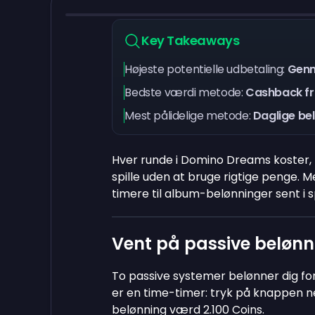
Key Takeaways
Højeste potentielle udbetaling:
Genn
Bedste værdi metode:
Cashback fr
Mest pålidelige metode:
Daglige be
Hver runde i Domino Dreams koster,
spille uden at bruge rigtige penge. 
timere til album-belønninger sent i sp
Vent på passive belønni
To passive systemer belønner dig for
er en time-timer: tryk på knappen n
belønning værd 2.100 Coins.