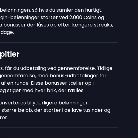
 belønningen, så hvis du samler den hurtigt,
login-belønninger starter ved 2.000 Coins og
ra bonusser der låses op efter længere streaks,
 dage.
pitler
, får du udbetaling ved gennemførelse. Tidlige
r gennemførelse, med bonus-udbetalinger for
 af en runde. Disse bonusser tæller op i
 og stiger med hver brik, der tælles.
onverteres til yderligere belønninger.
større beløb, der starter i de lave tusinder og
rer.