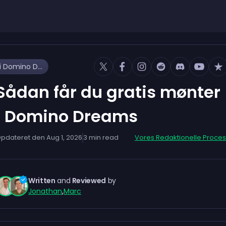
Sådan får du gratis mønter i Domino Dreams
Sådan får du gratis mønter
i Domino Dreams
pdateret den
Aug 1, 2026
3
min read
Vores Redaktionelle Proces
Written
and
Reviewed
by
Jonathan
,
Marc