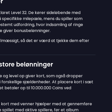
r
klaret Level 32. De kører sideløbende med
nå specifikke milepæle, mens du spiller som
stemt udfordring, hvor indsamling af ringe
 giver bonusbelønninger.
lmæssigt, så det er værd at tjekke dem efter
store belønninger
le og level op giver kort, som også dropper
orskellige sjældenheder. At placere kort i sæt
t betaler op til 10.000.000 Coins ved
e kort med venner hjælper med at gennemføre
 spillet med aktive spillere, før et album