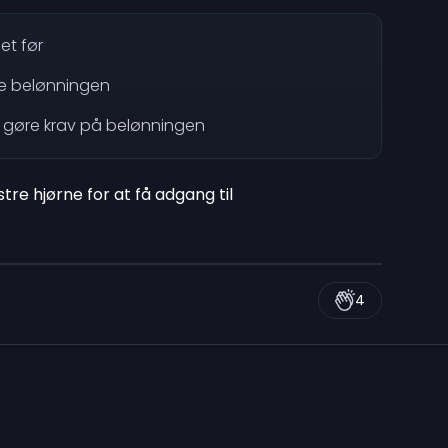
let før
øse belønningen
t gøre krav på belønningen
tre hjørne for at få adgang til
4