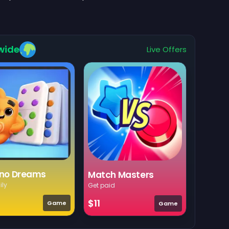
wide
Live Offers
no Dreams
Match Masters
ily
Get paid
$11
Game
Game