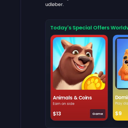
udløber.
Today's Special Offers World
Domi
Animals & Coins
Play da
Earn on side
$9
$13
Game