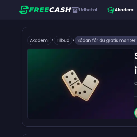
Udbetal
Akademi
Akademi
>
Tilbud
>
O