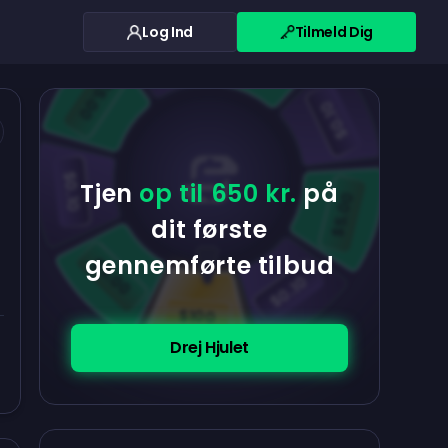
Log Ind
Tilmeld Dig
$0.10
$5.00
$5.00
$0.10
$0.10
Tjen
op til 650 kr.
på
$5.00
dit første
gennemførte tilbud
$5.00
$0.10
$100
Drej Hjulet