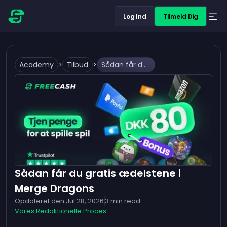
Log Ind
Tilmeld Dig
Academy
>
Tilbud
>
Sådan får du gratis ædelstene i Merge Dragons
Sådan får du gratis ædelstene i
Merge Dragons
Opdateret den
Jul 28, 2026
3
min read
Vores Redaktionelle Proces