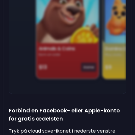
Animals & Coins
Domino Dre
Earn on side
Play daily
$13
$9
Game
Forbind en Facebook- eller Apple-konto
for gratis ædelsten
Tryk på cloud save-ikonet i nederste venstre