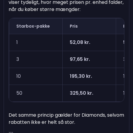
viser tydeligt, hvor meget prisen pr. enhed falder,
når du køber større mængder:
Starbox-pakke
Pris
Pris
1
52,08 kr.
52,0
3
97,65 kr.
32,5
10
195,30 kr.
19,5
50
325,50 kr.
13,0
Det samme princip gælder for Diamonds, selvom
rabatten ikke er helt så stor.