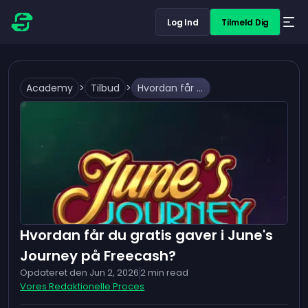
Log Ind
Tilmeld Dig
Academy
>
Tilbud
>
Hvordan får du gratis gaver i June's Journey på Freecash?
Hvordan får du gratis gaver i June's
Journey på Freecash?
Opdateret den
Jun 2, 2026
2
min read
Vores Redaktionelle Proces