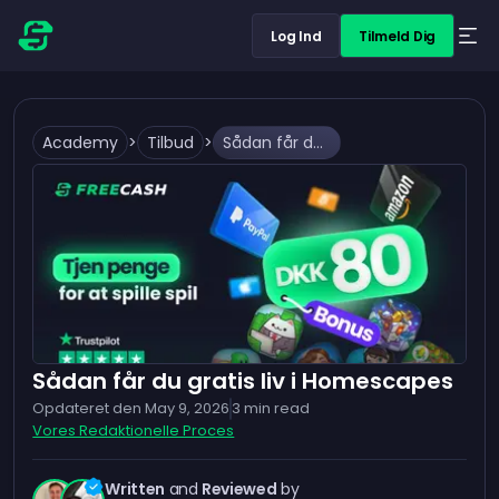
Log Ind
Tilmeld Dig
Academy
>
Tilbud
>
Sådan får du gratis liv i Homescapes
Sådan får du gratis liv i Homescapes
Opdateret den
May 9, 2026
3
min read
Vores Redaktionelle Proces
Written
and
Reviewed
by