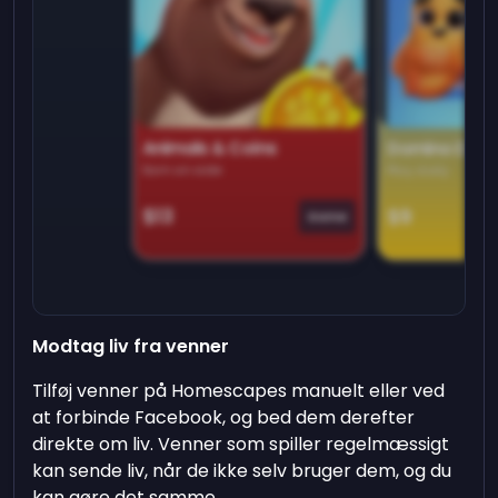
Animals & Coins
Domino Dre
Earn on side
Play daily
$13
$9
Game
Modtag liv fra venner
Tilføj venner på Homescapes manuelt eller ved
at forbinde Facebook, og bed dem derefter
direkte om liv. Venner som spiller regelmæssigt
kan sende liv, når de ikke selv bruger dem, og du
kan gøre det samme.