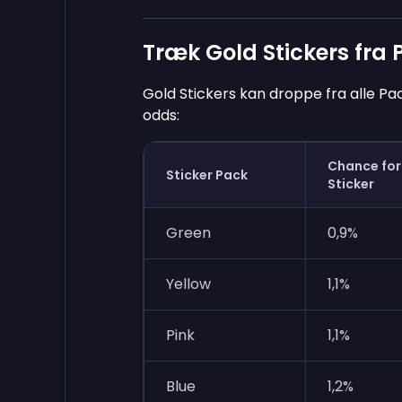
Træk Gold Stickers fra
Gold Stickers kan droppe fra alle P
odds:
Chance for
Sticker Pack
Sticker
Green
0,9%
Yellow
1,1%
Pink
1,1%
Blue
1,2%