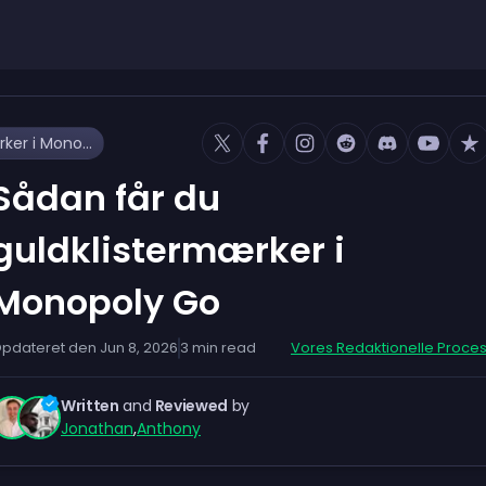
Sådan får du guldklistermærker i Monopoly Go
Sådan får du
guldklistermærker i
Monopoly Go
pdateret den
Jun 8, 2026
3
min read
Vores Redaktionelle Proce
Written
and
Reviewed
by
Jonathan
,
Anthony