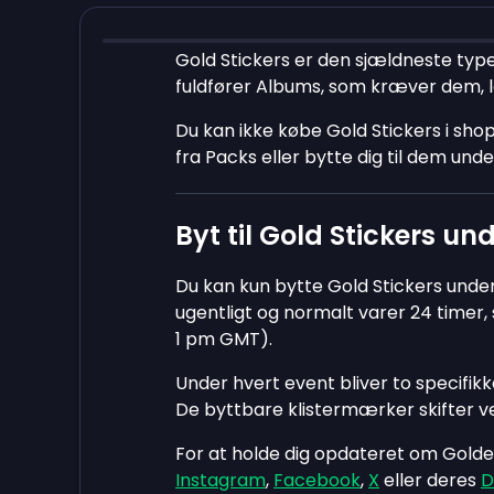
Gold Stickers er den sjældneste typ
fuldfører Albums, som kræver dem, lå
Du kan ikke købe Gold Stickers i sh
fra Packs eller bytte dig til dem unde
Byt til Gold Stickers un
Du kan kun bytte Gold Stickers under
ugentligt og normalt varer 24 timer, 
1 pm GMT).
Under hvert event bliver to specifikk
De byttbare klistermærker skifter v
For at holde dig opdateret om Golde
Instagram
,
Facebook
,
X
eller deres
D