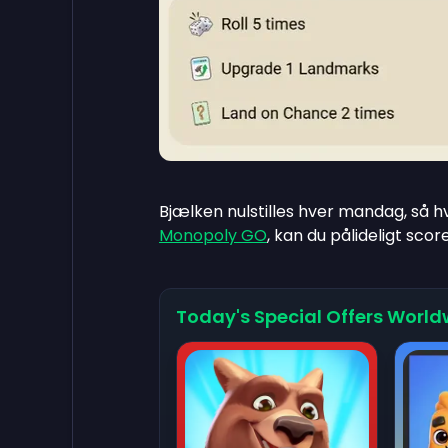
Bjælken nulstilles hver mandag, så 
Monopoly GO
, kan du pålideligt sco
Today's Special Offers World