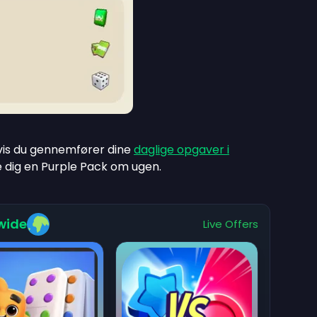
hvis du gennemfører dine
daglige opgaver i
re dig en Purple Pack om ugen.
wide
Live Offers