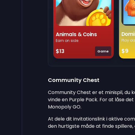
Domi
Animals & Coins
Play da
Earn on side
$9
$13
Game
Community Chest
Community Chest er et minispil, du ka
vinde en Purple Pack. For at låse det 
Monopoly GO.
At dele dit invitationslink i aktive co
den hurtigste måde at finde spillere,