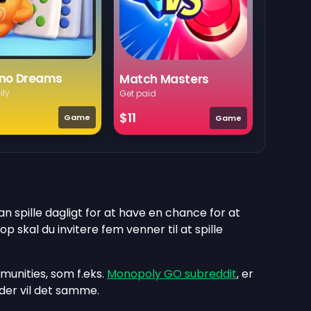
no Dreams
Match Masters
ily
Get paid
$11
Game
Game
n spille dagligt for at have en chance for at
op skal du invitere fem venner til at spille
mmunities, som f.eks.
Monopoly GO subreddit
, er
 der vil det samme.