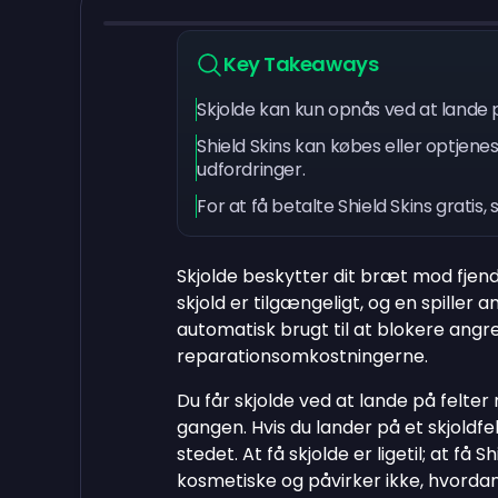
Key Takeaways
Skjolde kan kun opnås ved at lande p
Shield Skins kan købes eller optjenes
udfordringer.
For at få betalte Shield Skins gratis
Skjolde beskytter dit bræt mod fjendt
skjold er tilgængeligt, og en spiller 
automatisk brugt til at blokere angr
reparationsomkostningerne.
Du får skjolde ved at lande på felte
gangen. Hvis du lander på et skjoldfel
stedet. At få skjolde er ligetil; at få S
kosmetiske og påvirker ikke, hvordan