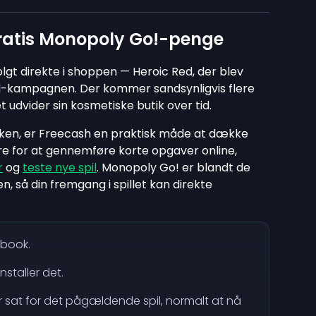
gratis Monopoly Go!-penge
 solgt direkte i shoppen — Heroic Red, der blev
d-kampagnen. Der kommer sandsynligvis flere
t udvider sin kosmetiske butik over tid.
ikken, er Freecash en praktisk måde at dække
re for at gennemføre korte opgaver online,
r
og
teste nye spil
. Monopoly Go! er blandt de
n, så din fremgang i spillet kan direkte
ebook.
nstaller det.
 sat for det pågældende spil, normalt at nå