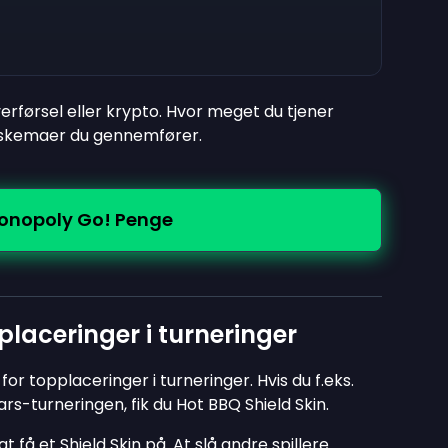
erførsel eller krypto. Hvor meget du tjener
geskemaer du gennemfører.
Monopoly Go! Penge
pplaceringer i turneringer
or topplaceringer i turneringer. Hvis du f.eks.
rs-turneringen, fik du Hot BBQ Shield Skin.
å et Shield Skin på. At slå andre spillere