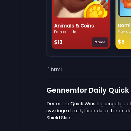
Domi
Animals & Coins
Play da
Earn on side
$9
$13
Game
```html
Gennemfør Daily Quick W
Der er tre Quick Wins tilgængelige at
syv dage i træk, låser du op for en 
Shield Skin.