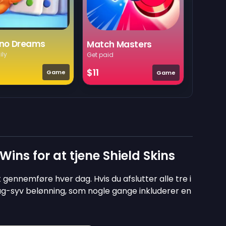
no Dreams
Match Masters
ily
Get paid
$11
Game
Game
ins for at tjene Shield Skins
 gennemføre hver dag. Hvis du afslutter alle tre i
dag-syv belønning, som nogle gange inkluderer en