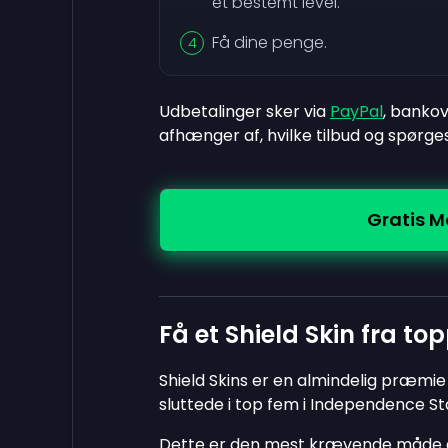
et bestemt level.
Få dine penge.
Udbetalinger sker via
PayPal
, bankov
afhænger af, hvilke tilbud og spør
Gratis 
Få et Shield Skin fra to
Shield Skins er en almindelig præmie f
sluttede i top fem i Independence Sta
Dette er den mest krævende måde at f