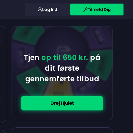
Log Ind
Tilmeld Dig
$0.10
$5.00
$5.00
$0.10
$0.10
Tjen
op til 650 kr.
på
$5.00
dit første
gennemførte tilbud
$5.00
$0.10
$100
Drej Hjulet