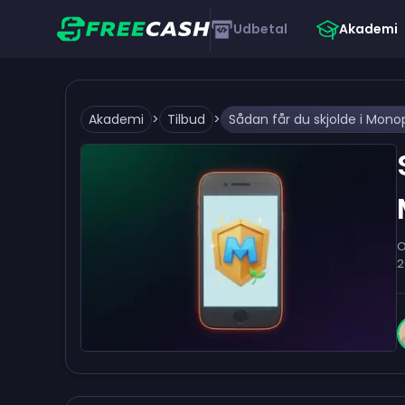
Udbetal
Akademi
Akademi
>
Tilbud
>
O
2