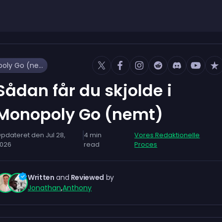
Sådan får du skjolde i Monopoly Go (nemt)
Sådan får du skjolde i
Monopoly Go (nemt)
pdateret den
Jul 28,
4
min
Vores Redaktionelle
026
read
Proces
Written
and
Reviewed
by
Jonathan
,
Anthony