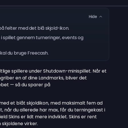
Hide
å felter med det blå skjold-ikon.
 i spillet gennem turneringer, events og
, skal du bruge Freecash.
lige spillere under Shutdown-minispillet. Når et
angriber en af dine Landmarks, bliver det
ebet — så du sparer på
r med et blåt skjoldikon, med maksimalt fem ad
t, når du allerede har max, får du terningekast i
hield Skins er lidt mere indviklet. Skins er rent
 skjoldene virker.