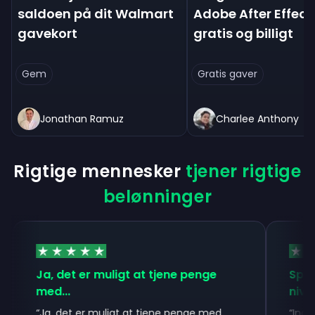
saldoen på dit Walmart
Adobe After Effect
gavekort
gratis og billigt
Gem
Gratis gaver
Jonathan Ramuz
Charlee Anthony
Rigtige mennesker
tjener rigtige
belønninger
Ja, det er muligt at tjene penge
Spil udb
med...
niveauer 
“
Ja, det er muligt at tjene penge med
“
Indtil vid