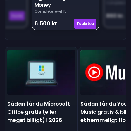
Complete leve
Money
Complete level 15
860 kr.
Puzzle
6.500 kr.
Tabletop
Sådan får du Microsoft
Sådan får du You
Office gratis (eller
Music gratis & billi
meget billigt) i 2026
et hemmeligt tip)