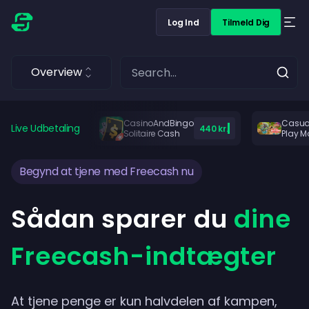
Log Ind
Tilmeld Dig
Overview
CasinoAndBingo
Casua
Live Udbetaling
440 kr.
Solitaire Cash
Play M
Begynd at tjene med Freecash nu
Sådan sparer du
dine
Freecash-indtægter
At tjene penge er kun halvdelen af kampen,