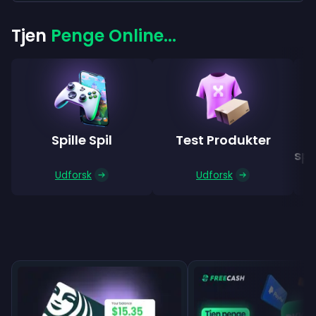
Tjen
Penge Online...
Spille Spil
Test Produkter
spø
Udforsk
Udforsk