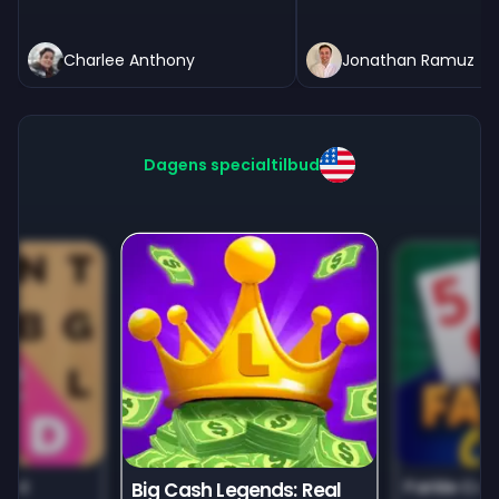
Charlee Anthony
Jonathan Ramuz
Dagens specialtilbud
unt
Farkle Car
Big Cash Legends: Real