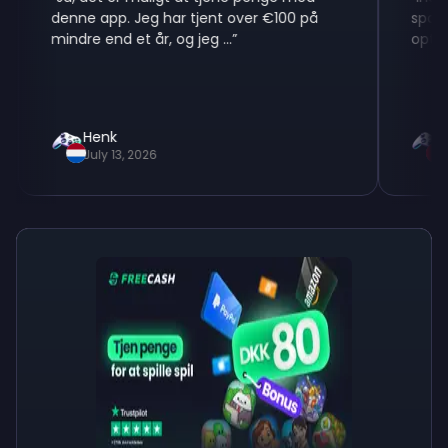
denne app. Jeg har tjent over €100 på
spare nog
mindre end et år, og jeg ...
”
optjene po
Henk
Letizi
July 13, 2026
July 2