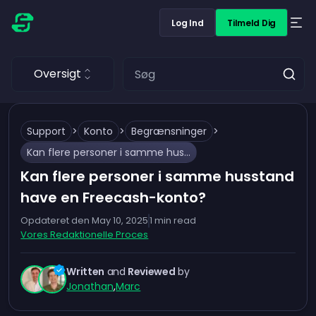
Log Ind
Tilmeld Dig
Oversigt
Support
>
Konto
>
Begrænsninger
>
Kan flere personer i samme husstand have en Freecash-konto?
Kan flere personer i samme husstand
have en Freecash-konto?
Opdateret den
May 10, 2025
1
min read
Vores Redaktionelle Proces
Written
and
Reviewed
by
Jonathan
,
Marc