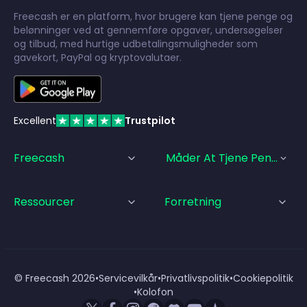
Freecash er en platform, hvor brugere kan tjene penge og
belønninger ved at gennemføre opgaver, undersøgelser
og tilbud, med hurtige udbetalingsmuligheder som
gavekort, PayPal og kryptovalutaer.
Excellent
Trustpilot
Freecash
Måder At Tjene Penge På
Ressourcer
Forretning
© Freecash
2026
•
Servicevilkår
•
Privatlivspolitik
•
Cookiepolitik
•
Kolofon