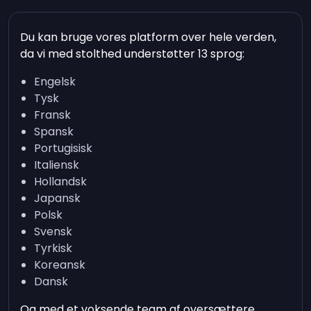
Du kan bruge vores platform over hele verden,
da vi med stolthed understøtter 13 sprog:
Engelsk
Tysk
Fransk
Spansk
Portugisisk
Italiensk
Hollandsk
Japansk
Polsk
Svensk
Tyrkisk
Koreansk
Dansk
Og med et voksende team af oversættere