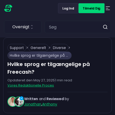
Log Ind
Tilmeld Dig
Oversigt
Support
>
Generelt
>
Diverse
>
Hvilke sprog er tilgængelige på Freecash?
Hvilke sprog er tilgængelige på
Freecash?
Opdateret den
May 27, 2025
1
min read
Vores Redaktionelle Proces
Written
and
Reviewed
by
Jonathan
,
Anthony