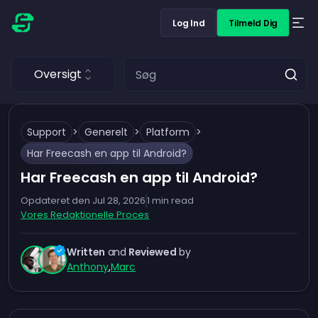
Log Ind
Tilmeld Dig
Oversigt
Support
>
Generelt
>
Platform
>
Har Freecash en app til Android?
Har Freecash en app til Android?
Opdateret den
Jul 28, 2026
1
min read
Vores Redaktionelle Proces
Written
and
Reviewed
by
Anthony
,
Marc