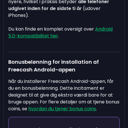
nyere, hvilket i praksis betyder
alle telefoner
udgivet inden for de sidste ti år
(udover
iPhones).
Du kan finde en komplet oversigt over
Android
5.0-kompatibilitet her
.
Bonusbelønning for installation af
Freecash Android-appen
Når du installerer Freecash Android-appen, får
du en bonusbelønning. Dette incitament er
designet til at give dig ekstra værdi bare for at
bruge appen. For flere detaljer om at tjene bonus
coins, se
hvordan du tjener bonus coins
.