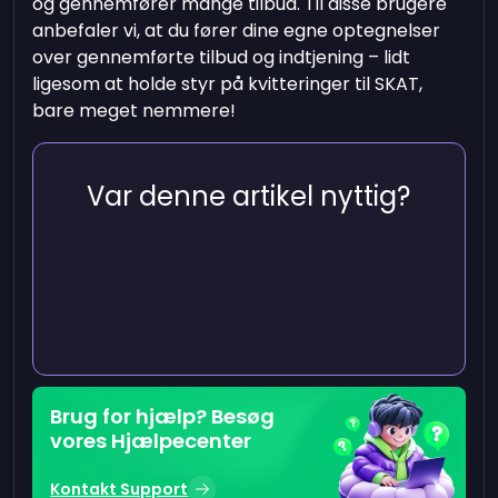
og gennemfører mange tilbud. Til disse brugere
anbefaler vi, at du fører dine egne optegnelser
over gennemførte tilbud og indtjening – lidt
ligesom at holde styr på kvitteringer til SKAT,
bare meget nemmere!
Var denne artikel nyttig?
Brug for hjælp? Besøg
vores Hjælpecenter
Kontakt Support