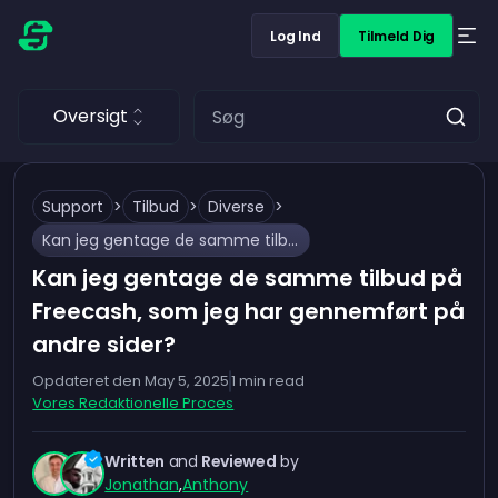
Log Ind
Tilmeld Dig
Oversigt
Support
>
Tilbud
>
Diverse
>
Kan jeg gentage de samme tilbud på Freecash, som jeg har gennemført på andre sider?
Kan jeg gentage de samme tilbud på
Freecash, som jeg har gennemført på
andre sider?
Opdateret den
May 5, 2025
1
min read
Vores Redaktionelle Proces
Written
and
Reviewed
by
Jonathan
,
Anthony