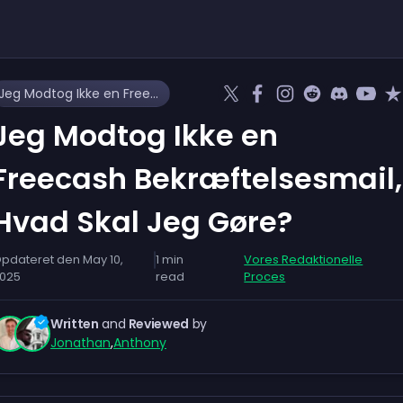
Jeg Modtog Ikke en Freecash Bekræftelsesmail, Hvad Skal Jeg Gøre?
Jeg Modtog Ikke en
Freecash Bekræftelsesmail,
Hvad Skal Jeg Gøre?
pdateret den
May 10,
1
min
Vores Redaktionelle
025
read
Proces
Written
and
Reviewed
by
Jonathan
,
Anthony