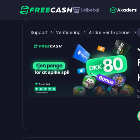
Udbetal
Akademi
Support
>
Verificering
>
Andre verifikationer
>
O
2