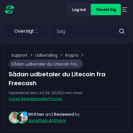
Log Ind
Tilmeld Dig
Oversigt
Support
>
Udbetaling
>
Krypto
>
Sådan udbetaler du Litecoin fra Freecash
Sådan udbetaler du Litecoin fra
Freecash
Opdateret den
Jul 28, 2026
2
min read
Vores Redaktionelle Proces
Written
and
Reviewed
by
Jonathan
,
Anthony