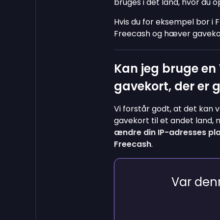
bruges i det land, hvor du 
Hvis du for eksempel bor i F
Freecash og hæver gavekort, 
Kan jeg bruge en 
gavekort, der er 
Vi forstår godt, at det kan
gavekort til et andet land,
ændre din IP-adresses pla
Freecash
.
Var denn