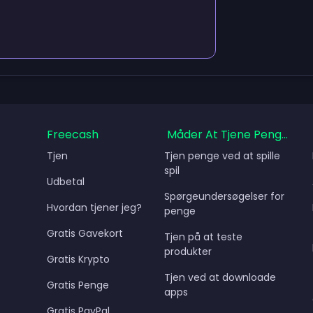
Freecash
Måder At Tjene Penge På
Tjen
Tjen penge ved at spille
spil
Udbetal
Spørgeundersøgelser for
Hvordan tjener jeg?
penge
Gratis Gavekort
Tjen på at teste
produkter
Gratis Krypto
Tjen ved at downloade
Gratis Penge
apps
Gratis PayPal