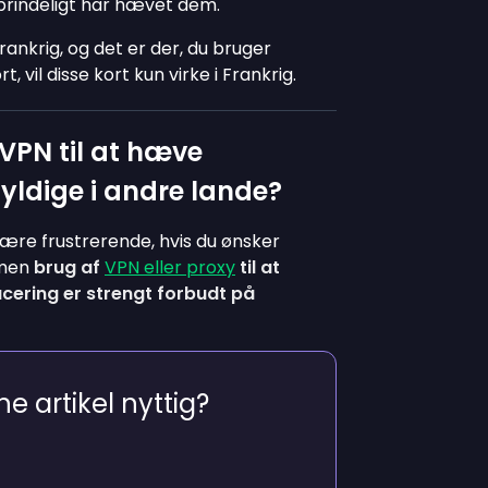
oprindeligt har hævet dem.
rankrig, og det er der, du bruger
vil disse kort kun virke i Frankrig.
VPN til at hæve
gyldige i andre lande?
 være frustrerende, hvis du ønsker
 men
brug af
VPN eller proxy
til at
cering er strengt forbudt på
e artikel nyttig?