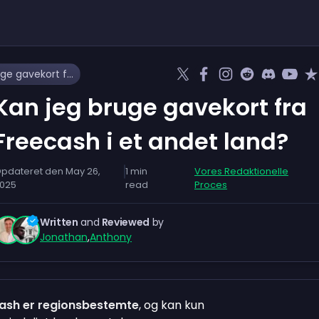
Kan jeg bruge gavekort fra Freecash i et andet land?
Kan jeg bruge gavekort fra
Freecash i et andet land?
pdateret den
May 26,
1
min
Vores Redaktionelle
025
read
Proces
Written
and
Reviewed
by
Jonathan
,
Anthony
cash er regionsbestemte
, og kan kun