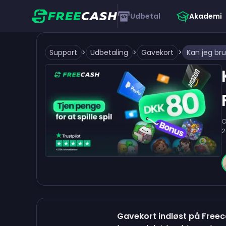
Udbetal
Akademi
Support
>
Udbetaling
>
Gavekort
>
O
2
Gavekort indløst på Free