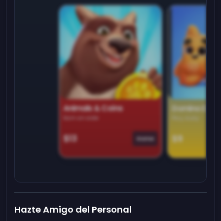
Animals & Coins
Domino Dre
Earn on side
Play daily
$13
$9
Game
Hazte Amigo del Personal