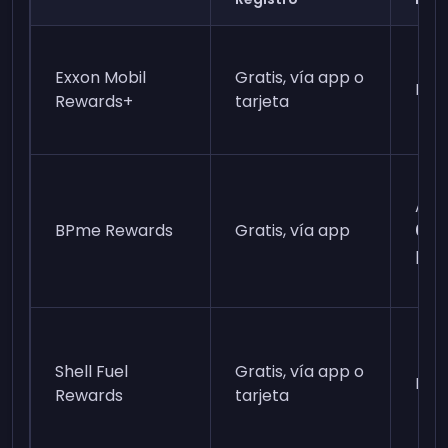
Exxon Mobil
Gratis, vía app o
Nin
Rewards+
tarjeta
Aho
BPme Rewards
Gratis, vía app
0,0
pri
Shell Fuel
Gratis, vía app o
Nin
Rewards
tarjeta