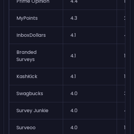
Prime Opinion
4.4
17k
MyPoints
4.3
25k
InboxDollars
4.1
45k
Branded
4.1
104
Surveys
KashKick
4.1
1.8k
Swagbucks
4.0
37k
Survey Junkie
4.0
44k
Surveoo
4.0
18.5