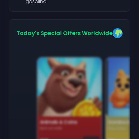
gasolina.
Today's Special Offers Worldwide
Animals & Coins
Domino Dre
Earn on side
Play daily