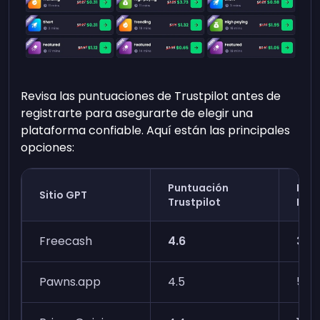
Revisa las puntuaciones de Trustpilot antes de
registrarte para asegurarte de elegir una
plataforma confiable. Aquí están las principales
opciones:
Puntuación
Núm
Sitio GPT
Trustpilot
Res
Freecash
4.6
303
Pawns.app
4.5
5k