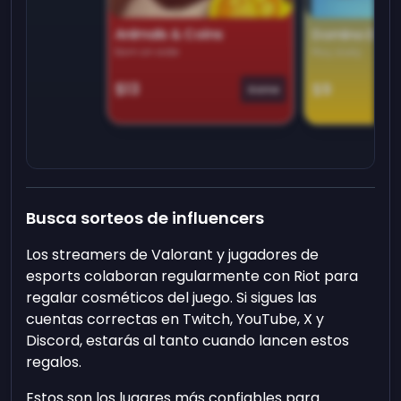
Animals & Coins
Domino Dre
Earn on side
Play daily
$13
$9
Game
Busca sorteos de influencers
Los streamers de Valorant y jugadores de
esports colaboran regularmente con Riot para
regalar cosméticos del juego. Si sigues las
cuentas correctas en Twitch, YouTube, X y
Discord, estarás al tanto cuando lancen estos
regalos.
Estos son los lugares más confiables para