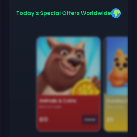
Today's Special Offers Worldwide
Animals & Coins
Domino Dre
Earn on side
Play daily
$13
$9
Game