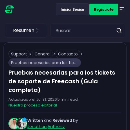
Iniciar Sesión
Regístrate
Resumen
Support
>
General
>
Contacto
>
Pruebas necesarias para los tickets de soporte de Freecash (Guía completa)
Pruebas necesarias para los tickets
de soporte de Freecash (Guía
completa)
Actualizado el
Jul 31, 2026
5
min read
Nuestro proceso editorial
Written
and
Reviewed
by
Jonathan
,
Anthony