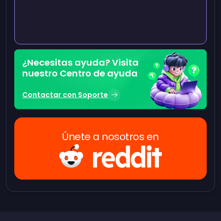
¿Necesitas ayuda? Visita
nuestro Centro de ayuda
Contactar con Soporte
Únete a nosotros en